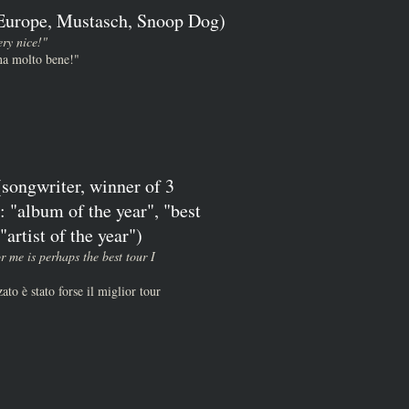
(Europe, Mustasch, Snoop Dog)
ery nice!"
ona molto bene!"
songwriter, winner of 3
 "album of the year", "best
artist of the year")
or me is perhaps the best tour I
ato è stato forse il miglior tour