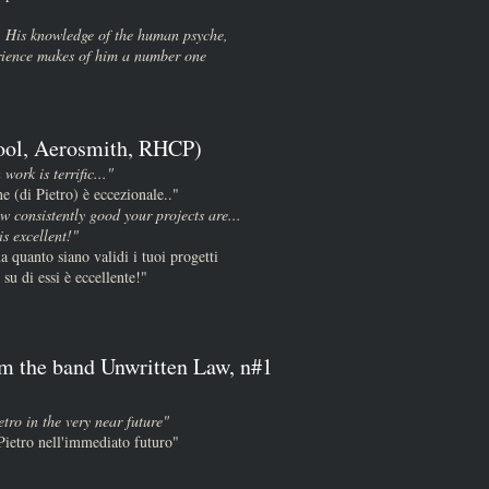
. His knowledge of the human psyche,
rience makes of him a number one
ool, Aerosmith, RHCP)
 work is terrific..."
ne (di Pietro) è eccezionale.."
w consistently good your projects are...
s excellent!"
a quanto siano validi i tuoi progetti
 su di essi è eccellente!"
om the band Unwritten Law, n#1
tro in the very near future"
Pietro nell'immediato futuro"