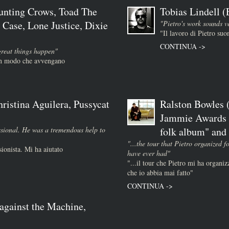
unting Crows, Toad The
Tobias Lindell 
 Case, Lone Justice, Dixie
"Pietro's work sounds v
"Il lavoro di Pietro su
CONTINUA ->
great things happen"
 in modo che avvengano
ristina Aguilera, Pussycat
Ralston Bowles (
Jammie Awards :
essional. He was a tremendous help to
folk album" and "
"...the tour that Pietro organized f
sionista. Mi ha aiutato
have ever had"
"...il tour che Pietro mi ha organizz
che io abbia mai fatto"
CONTINUA ->
against the Machine,