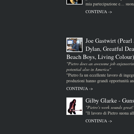
mia partecipazione e… suona
CONTINUA ->
Joe Gastwirt (Pearl
Dylan, Greatful Dea
Beach Boys, Living Colour
"Pietro does an awesome job enjeneerin
potential also in America"
"Pietro fa un eccellente lavoro di ingeg
produzioni hanno grandi opportunità a
CONTINUA ->
Gilby Glarke - Guns
"Pietro's work sounds great!
"Il lavoro di Pietro suona al
CONTINUA ->