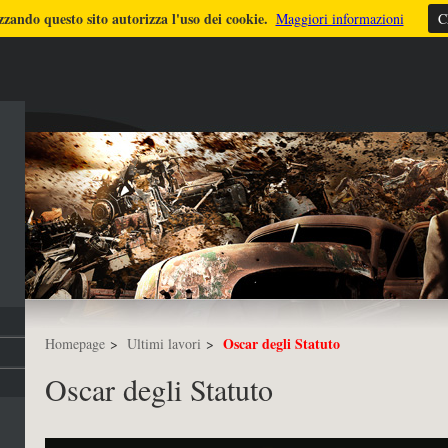
zzando questo sito autorizza l'uso dei cookie.
ULTIMI LAVORI
TUTORIALS
DICONO DI ME
FOTO
STRUMEN
Maggiori informazioni
C
Oscar degli Statuto
Homepage
>
Ultimi lavori
>
Oscar degli Statuto