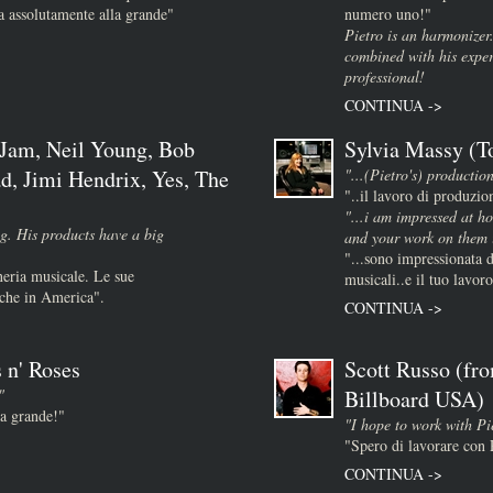
 assolutamente alla grande"
numero uno!"
Pietro is an harmonizer
combined with his expe
professional!
CONTINUA ->
 Jam, Neil Young, Bob
Sylvia Massy (T
d, Jimi Hendrix, Yes, The
"...(Pietro's) production
"..il lavoro di produzio
)
"...i am impressed at ho
g. His products have a big
and your work on them i
"...sono impressionata d
neria musicale. Le sue
musicali..e il tuo lavoro
nche in America".
CONTINUA ->
 n' Roses
Scott Russo (fr
"
Billboard USA)
la grande!"
"I hope to work with Pie
"Spero di lavorare con 
CONTINUA ->