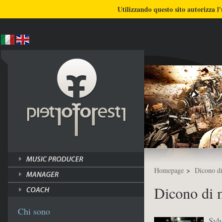
BLOG
CHI SONO
COSA FACCIO
Utilizzando questo sito autorizza l'
ULTIMI LAVORI
TUTORI
Homepage
>
Dicono d
Dicono di 
Chi sono
Syl