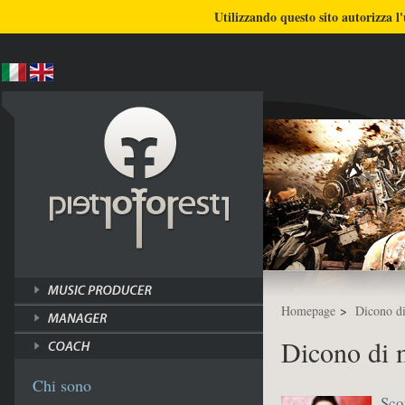
BLOG
CHI SONO
COSA FACCIO
Utilizzando questo sito autorizza l'
ULTIMI LAVORI
TUTORI
Homepage
>
Dicono d
Dicono di 
Chi sono
Sco