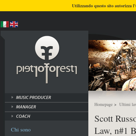
BLOG
CHI SONO
COSA FACCIO
Utilizzando questo sito autorizza l'
ULTIMI LAVORI
TUTORI
Homepage
>
Ultimi la
Scott Russ
Law, n#1 B
Chi sono