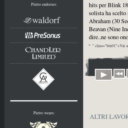
hits per Blink 18
Pietro endorses:
solista ha scelto
Abraham (30 Sec
Beavan (Nine In
dire..ne sono on
" class="btn01">Vai al
Pietro wears:
ALTRI LAVO