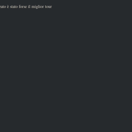
ato è stato forse il miglior tour