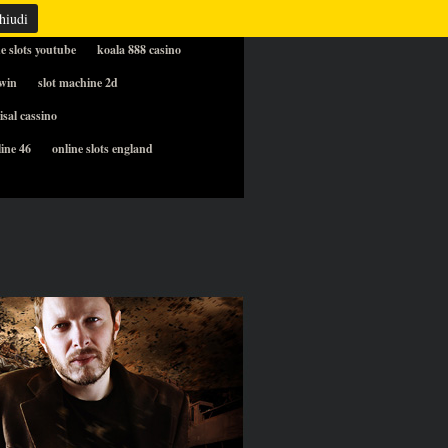
IONE
REFERENZE
CONTATTI
hiudi
ne slots youtube
koala 888 casino
1win
slot machine 2d
isal cassino
line 46
online slots england