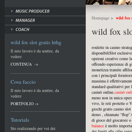
wild fox 
Homepage
>
wild fox slo
wild fox slot gratis hthg
roulette in casino stra
Il mio lavoro è da sentire, da
disponibiliSlot esclusi
vedere
opzioni creative come l
CONTINUA ->
offrendo esperienze di gi
monetizza tramite affili
con i principali fornitor
Cosa faccio
massima è effettivamente
standard qualitativi per
Il mio lavoro è da sentire, da
casinò online.
casinò onl
vedere
meno non in unica operaz
vivo, le reti protette o
PORTFOLIO ->
giochi gratis casino slo
demo , chiamate “flop”.
Tutorials
di gioco del giocatore o 
balance
è molto importan
Sto realizzando per voi dei
dei limiti alle cifre ver