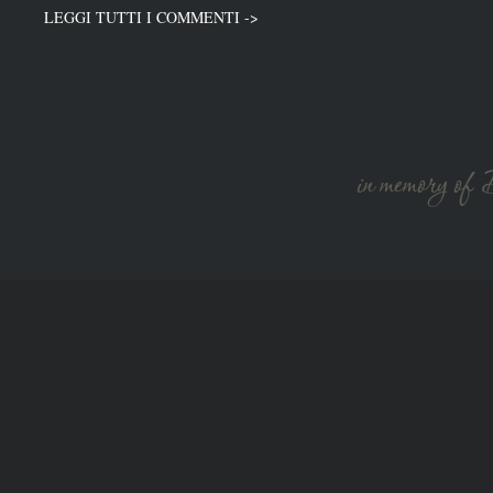
LEGGI TUTTI I COMMENTI ->