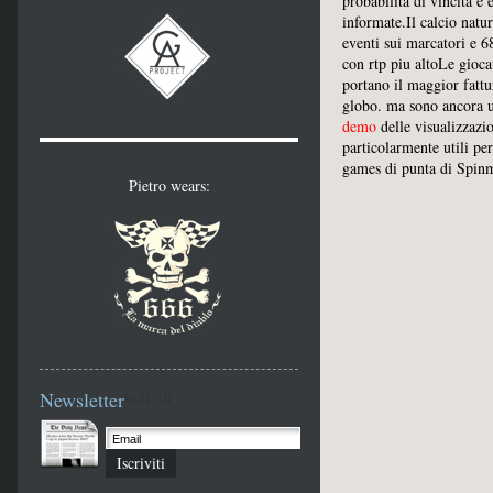
probabilità di vincita è 
informate.Il calcio nat
eventi sui marcatori e 6
con rtp piu altoLe giocat
portano il maggior fattur
globo. ma sono ancora ut
demo
delle visualizzazi
particolarmente utili per
games di punta di Spin
Pietro wears:
Newsletter
iscriviti
Iscriviti