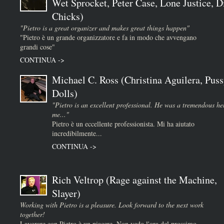
Wet Sprocket, Peter Case, Lone Justice, D
Chicks)
"Pietro is a great organizer and makes great things happen"
"Pietro è un grande organizzatore e fa in modo che avvengano
grandi cose"
CONTINUA ->
Michael C. Ross (Christina Aguilera, Puss
Dolls)
"Pietro is an excellent professional. He was a tremendous he
me..."
Pietro è un eccellente professionista. Mi ha aiutato
incredibilmente...
CONTINUA ->
Rich Veltrop (Rage against the Machine,
Slayer)
Working with Pietro is a pleasure. Look forward to the next work
together!
Lavorare con Pietro è un piacere. Non vedo l'ora del prossimo