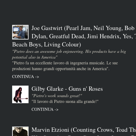
Joe Gastwirt (Pearl Jam, Neil Young, Bob
Dylan, Greatful Dead, Jimi Hendrix, Yes,
Beach Boys, Living Colour)
"Pietro does an awesome job enjeneering. His products have a big
potential also in America"
"Pietro fa un eccellente lavoro di ingegneria musicale. Le sue
produzioni hanno grandi opportunità anche in America".
CONTINUA ->
Gilby Glarke - Guns n' Roses
"Pietro's work sounds great!"
"Il lavoro di Pietro suona alla grande!"
CONTINUA ->
Marvin Etzioni (Counting Crows, Toad Th