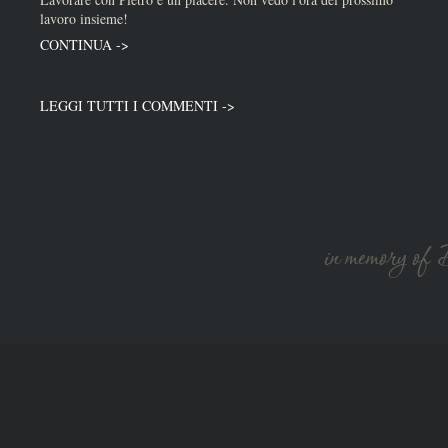
lavoro insieme!
CONTINUA ->
LEGGI TUTTI I COMMENTI ->