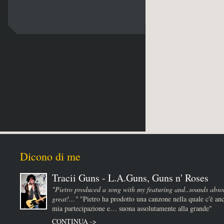
Dicono di me
Tracii Guns - L.A.Guns, Guns n' Roses
"Pietro produced a song with my featuring and..sounds absol
great!…"
"Pietro ha prodotto una canzone nella quale c'è anc
mia partecipazione e… suona assolutamente alla grande"
CONTINUA ->