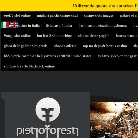
BLOG
CHI SONO
COSA FACCIO
Utilizzando questo sito autorizza l'
ULTIMI LAVORI
TUTORIALS
ojol77 slot online
migliori giochi casino sisal
casino slots images
palace of c
il primo casino in italia
lista casinò italia
bwin casino einzahlungsbonus
be
9naga slot online
hot hot 8 slot machine
slot machine yugioh
bonus senza d
gioco delle galline slot gratis
4books offerta
top no deposit bonus casino
sl
888 bicycle casino dr bell gardens ca 90201 united states
yahtzee gioco online grati
contare le carte blackjack online