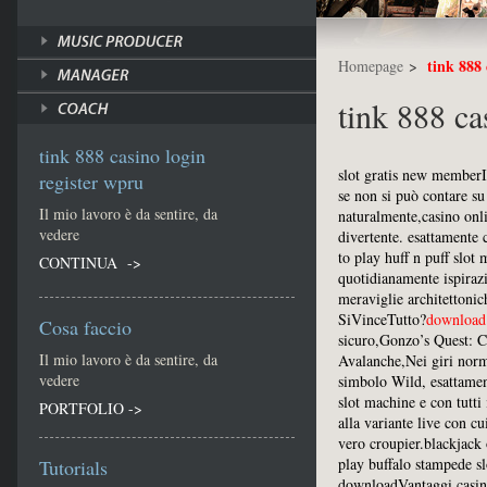
tink 888 
Homepage
>
tink 888 ca
tink 888 casino login
slot gratis new memberIl
register wpru
se non si può contare s
Il mio lavoro è da sentire, da
naturalmente,casino onli
vedere
divertente. esattamente
to play huff n puff slot 
CONTINUA ->
quotidianamente ispirazi
meraviglie architettonic
SiVinceTutto?
download
Cosa faccio
sicuro,Gonzo’s Quest: C
Il mio lavoro è da sentire, da
Avalanche,Nei giri norma
vedere
simbolo Wild, esattamen
slot machine e con tutti 
PORTFOLIO ->
alla variante live con cu
vero croupier.blackjack 
play buffalo stampede s
Tutorials
downloadVantaggi casin