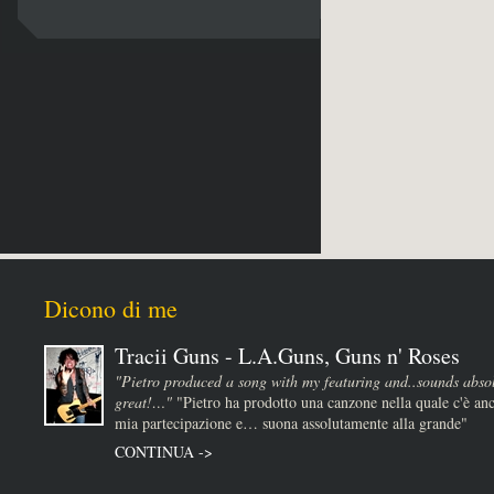
Dicono di me
Tracii Guns - L.A.Guns, Guns n' Roses
"Pietro produced a song with my featuring and..sounds absol
great!…"
"Pietro ha prodotto una canzone nella quale c'è anc
mia partecipazione e… suona assolutamente alla grande"
CONTINUA ->