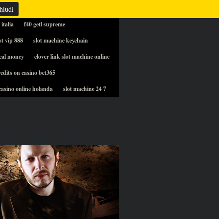
IONE
REFERENZE
CONTATTI
hiudi
italia
f40 getl supreme
ot vip 888
slot machine keychain
real money
clover link slot machine online
redits on casino bet365
casino online holanda
slot machine 24 7