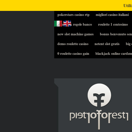
BLOG
CHI SONO
COSA FACCIO
Utili
U
pokerstars casino rtp
migliori casino italiani
blackjack regole banco
roulette 1 centesimo
new slot machine games
bonus benvenuto sen
demo roulette casino
netent slot gratis
big
0 roulette casino gain
blackjack online cardz