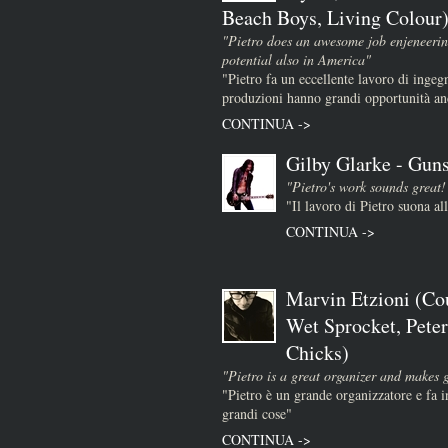
Beach Boys, Living Colour
"Pietro does an awesome job enjeneerin
potential also in America"
"Pietro fa un eccellente lavoro di ingeg
produzioni hanno grandi opportunità a
CONTINUA ->
Gilby Glarke - Guns
"Pietro's work sounds great!
"Il lavoro di Pietro suona al
CONTINUA ->
Marvin Etzioni (Co
Wet Sprocket, Peter
Chicks)
"Pietro is a great organizer and makes 
"Pietro è un grande organizzatore e fa
grandi cose"
CONTINUA ->