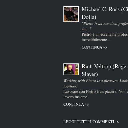
Michael C. Ross (Ch
Dolls)
"Pietro is an excellent prof
me..."
Pietro è un eccellente profes
incredibilmente...
CONTINUA ->
Rich Veltrop (Rage 
Slayer)
Working with Pietro is a pleasure. Look
together!
Lavorare con Pietro è un piacere. Non v
lavoro insieme!
CONTINUA ->
LEGGI TUTTI I COMMENTI ->