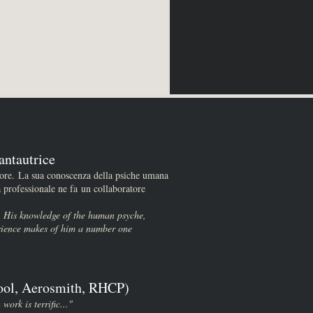
antautrice
tore. La sua conoscenza della psiche umana
a professionale ne fa un collaboratore
. His knowledge of the human psyche,
rience makes of him a number one
ool, Aerosmith, RHCP)
 work is terrific..."