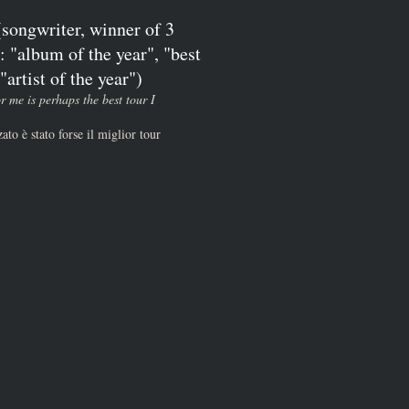
songwriter, winner of 3
 "album of the year", "best
artist of the year")
or me is perhaps the best tour I
ato è stato forse il miglior tour