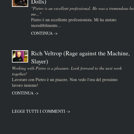
Dolls)
"Pietro is an excellent professional. He was a tremendous he
me..."
Pietro è un eccellente professionista. Mi ha aiutato
incredibilmente...
CONTINUA ->
Rich Veltrop (Rage against the Machine,
Slayer)
Working with Pietro is a pleasure. Look forward to the next work
together!
Lavorare con Pietro è un piacere. Non vedo l'ora del prossimo
lavoro insieme!
CONTINUA ->
LEGGI TUTTI I COMMENTI ->