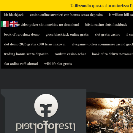
BLOG
CHI SONO
COSA FACCIO
Utilizzando questo sito autorizza l'
ULTIMI LAVORI
TUTORIALS
kit blackjack
casino online stranieri con bonus senza deposito
is william hill ca
free online video poker slot machine no download
bästa casino slots flashback
book of ra deluxe demo
gioca blackjack online gratis
slot gratis casino
il c
slot demo 2023 gratis x500 terus maxwin
elysgame • poker scommesse casinò gioch
trading bonus senza deposito
roulette casino achat
book of ra deluxe novomat
slot online raffi ahmad
wild life slot gratis