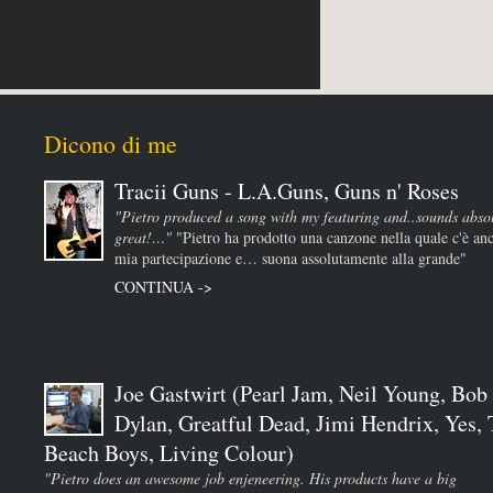
Dicono di me
Tracii Guns - L.A.Guns, Guns n' Roses
"Pietro produced a song with my featuring and..sounds absol
great!…"
"Pietro ha prodotto una canzone nella quale c'è anc
mia partecipazione e… suona assolutamente alla grande"
CONTINUA ->
Joe Gastwirt (Pearl Jam, Neil Young, Bob
Dylan, Greatful Dead, Jimi Hendrix, Yes,
Beach Boys, Living Colour)
"Pietro does an awesome job enjeneering. His products have a big