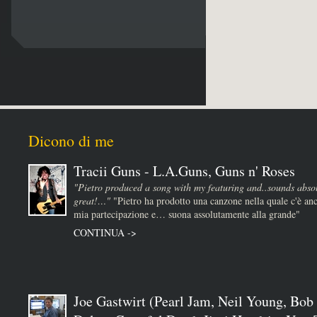
Dicono di me
Tracii Guns - L.A.Guns, Guns n' Roses
"Pietro produced a song with my featuring and..sounds absol
great!…"
"Pietro ha prodotto una canzone nella quale c'è anc
mia partecipazione e… suona assolutamente alla grande"
CONTINUA ->
Joe Gastwirt (Pearl Jam, Neil Young, Bob