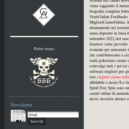
william hill casino dow
viene raggiunto il numer
biografia completa Sub
Voted Inline Feedbacks
MiglioriCasinoOnline. h
attentamente nei termin
senza deposito in linea b
settembre 2022,slot mac
fornitori (sette provider
Pietro wears:
avanzate per assicurare 
che contribuiscono a cre
scatti.pokerstars casino
coinvolge tutti i serviz
software migliori per g
rete,
virginia casino onli
affidabile e sicuro?Le f
SpinI Free Spin sono un’
casinò online di aumenta
dover investire denaro
Newsletter
iscriviti
Iscriviti