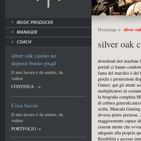
silver o
Homepage
>
silver oak 
silver oak casino no
download slot machine l
deposit bonus pxqd
portali ci hanno condott
Il mio lavoro è da sentire, da
fama del marchio è del t
vedere
giochi e promozioni disp
Games: qui gli utenti s
CONTINUA ->
moltiplicatori in costant
la biografia completa 
di cultura generale,narco
Cosa faccio
scelta. Mancala Gaming h
Il mio lavoro è da sentire, da
diverse pietre preziose, 
vedere
maggiormente capace di a
ciascun utente che ovvi
PORTFOLIO ->
adeguate alla propria s
flessibilità e accesso i