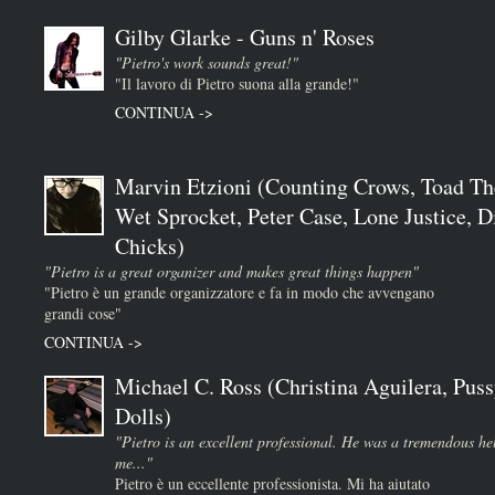
Gilby Glarke - Guns n' Roses
"Pietro's work sounds great!"
"Il lavoro di Pietro suona alla grande!"
CONTINUA ->
Marvin Etzioni (Counting Crows, Toad Th
Wet Sprocket, Peter Case, Lone Justice, D
Chicks)
"Pietro is a great organizer and makes great things happen"
"Pietro è un grande organizzatore e fa in modo che avvengano
grandi cose"
CONTINUA ->
Michael C. Ross (Christina Aguilera, Puss
Dolls)
"Pietro is an excellent professional. He was a tremendous he
me..."
Pietro è un eccellente professionista. Mi ha aiutato