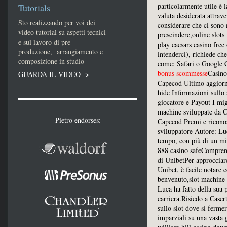
particolarmente utile è l
Tutorials
valuta desiderata attra
Sto realizzando per voi dei
considerare che ci sono 
video tutorial su aspetti tecnici
prescindere,online slots
e sul lavoro di pre-
play caesars casino free
produzione, arrangiamento e
intenderci), richiede ch
composizione in studio
come: Safari o Google 
bonus scommesse
Casino
GUARDA IL VIDEO ->
Capecod Ultimo aggior
hide Informazioni sullo
giocatore e Payout I mi
machine sviluppate da C
Pietro endorses:
Capecod Premi e riconos
sviluppatore Autore: Lu
tempo, con più di un migl
888 casino safeComprend
di UnibetPer approcciare
Unibet, è facile notare 
benvenuto,slot machine 
Luca ha fatto della sua 
carriera.Risiedo a Case
sullo slot dove si fermer
imparziali su una vasta