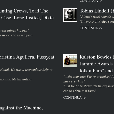
CONTINUA ->
unting Crows, Toad The
Tobias Lindell 
 Case, Lone Justice, Dixie
"Pietro's work sounds v
"Il lavoro di Pietro su
CONTINUA ->
great things happen"
 in modo che avvengano
ristina Aguilera, Pussycat
Ralston Bowles (
Jammie Awards :
essional. He was a tremendous help to
folk album" and "
"...the tour that Pietro organized f
sionista. Mi ha aiutato
have ever had"
"...il tour che Pietro mi ha organizz
che io abbia mai fatto"
CONTINUA ->
against the Machine,