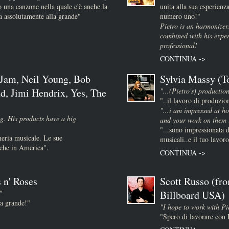
 una canzone nella quale c'è anche la
unita alla sua esperienz
 assolutamente alla grande"
numero uno!"
Pietro is an harmonizer
combined with his expe
professional!
CONTINUA ->
 Jam, Neil Young, Bob
Sylvia Massy (T
d, Jimi Hendrix, Yes, The
"...(Pietro's) production
"..il lavoro di produzio
)
"...i am impressed at ho
g. His products have a big
and your work on them i
"...sono impressionata d
neria musicale. Le sue
musicali..e il tuo lavoro
nche in America".
CONTINUA ->
 n' Roses
Scott Russo (fr
"
Billboard USA)
la grande!"
"I hope to work with Pie
"Spero di lavorare con 