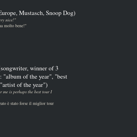
(Europe, Mustasch, Snoop Dog)
ery nice!"
ona molto bene!"
songwriter, winner of 3
 "album of the year", "best
artist of the year")
or me is perhaps the best tour I
ato è stato forse il miglior tour