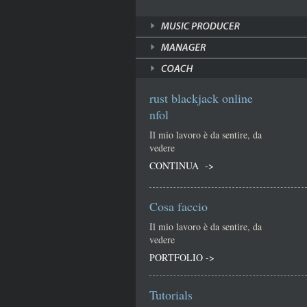
rust blackjack online
nfol
Il mio lavoro è da sentire, da
vedere
CONTINUA ->
Cosa faccio
Il mio lavoro è da sentire, da
vedere
PORTFOLIO ->
Tutorials