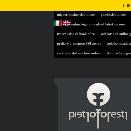
BLOG
CHI SONO
COSA FACCIO
Utili
U
migliori casino slot online
giochi slot online
2win slot online login download latest version
trucchi slot vlt book of ra
migliori slot online g
prelievo in sospeso 888 casino
goldbet casaluc
cash falls slot machine online
slot machine gra