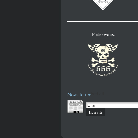
Pietro wears:
Newsletter
iscriviti
Iscriviti