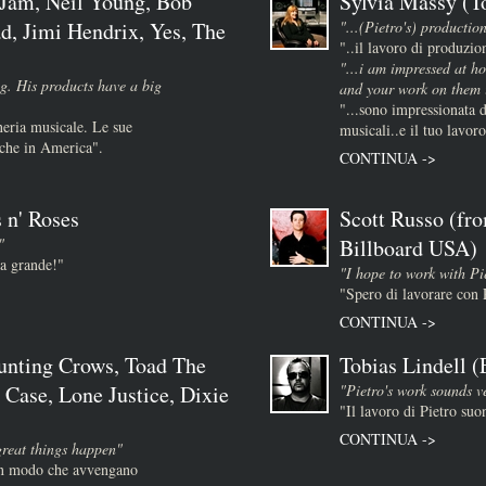
 Jam, Neil Young, Bob
Sylvia Massy (T
d, Jimi Hendrix, Yes, The
"...(Pietro's) production
"..il lavoro di produzio
)
"...i am impressed at ho
g. His products have a big
and your work on them i
"...sono impressionata d
neria musicale. Le sue
musicali..e il tuo lavoro
nche in America".
CONTINUA ->
 n' Roses
Scott Russo (fr
"
Billboard USA)
la grande!"
"I hope to work with Pie
"Spero di lavorare con 
CONTINUA ->
unting Crows, Toad The
Tobias Lindell 
 Case, Lone Justice, Dixie
"Pietro's work sounds v
"Il lavoro di Pietro su
CONTINUA ->
great things happen"
 in modo che avvengano