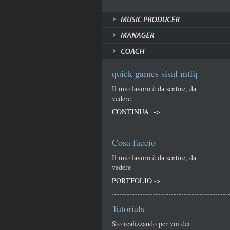
quick games sisal mtfq
Il mio lavoro è da sentire, da
vedere
CONTINUA ->
Cosa faccio
Il mio lavoro è da sentire, da
vedere
PORTFOLIO ->
Tutorials
Sto realizzando per voi dei