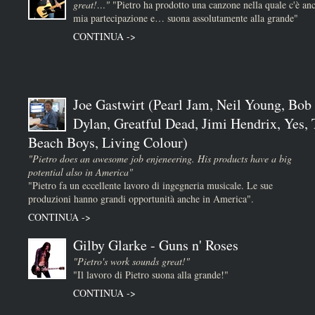
great!…"
"Pietro ha prodotto una canzone nella quale c'è anc
mia partecipazione e… suona assolutamente alla grande"
CONTINUA ->
Joe Gastwirt (Pearl Jam, Neil Young, Bob
Dylan, Greatful Dead, Jimi Hendrix, Yes,
Beach Boys, Living Colour)
"Pietro does an awesome job enjeneering. His products have a big
potential also in America"
"Pietro fa un eccellente lavoro di ingegneria musicale. Le sue
produzioni hanno grandi opportunità anche in America".
CONTINUA ->
Gilby Glarke - Guns n' Roses
"Pietro's work sounds great!"
"Il lavoro di Pietro suona alla grande!"
CONTINUA ->