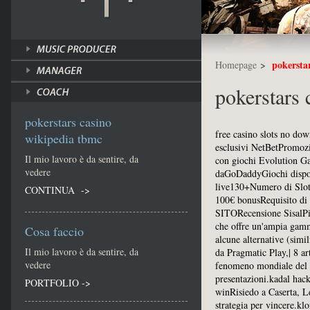
pokersta
Homepage
>
pokerstars 
pokerstars casino
free casino slots no dow
wikipedia tbmc
esclusivi NetBetPromozi
Il mio lavoro è da sentire, da
con giochi Evolution 
vedere
daGoDaddyGiochi dispo
live130+Numero di Slot
CONTINUA ->
100€ bonusRequisito d
SITORecensione SisalPiù
che offre un'ampia gamm
Cosa faccio
alcune alternative (simi
Il mio lavoro è da sentire, da
da Pragmatic Play,| 8 art
vedere
fenomeno mondiale del 
presentazioni.kadal hac
PORTFOLIO ->
winRisiedo a Caserta, L
strategia per vincere.kl