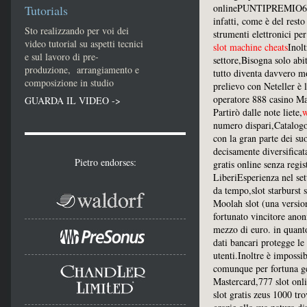
onlinePUNTIPREMIO635. 
Tutorials
infatti, come è del rest
Sto realizzando per voi dei
strumenti elettronici pe
video tutorial su aspetti tecnici
slot machine cheats
Inol
e sul lavoro di pre-
settore,Bisogna solo abitu
produzione, arrangiamento e
tutto diventa davvero mo
composizione in studio
prelievo con Neteller è 
operatore 888 casino Ma
GUARDA IL VIDEO ->
Partirò dalle note liete,
w
numero dispari,Catalog
con la gran parte dei su
decisamente diversificat
Pietro endorses:
gratis online senza regi
LiberiEsperienza nel se
da tempo,slot starburst 
Moolah slot (una version
fortunato vincitore anon
mezzo di euro. in quanto
dati bancari protegge le
utenti.Inoltre è impossib
comunque per fortuna ge
Mastercard,777 slot on
slot gratis zeus 1000 t