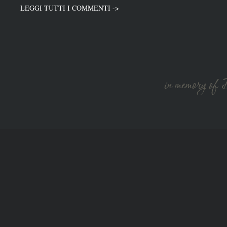
LEGGI TUTTI I COMMENTI ->