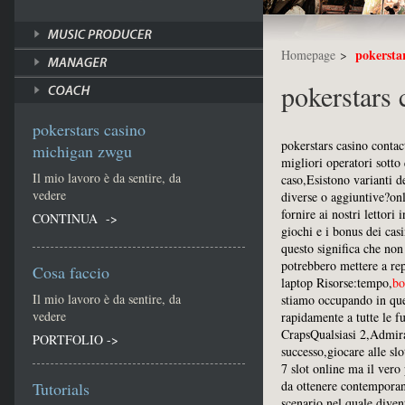
pokersta
Homepage
>
pokerstars
pokerstars casino
pokerstars casino contac
michigan zwgu
migliori operatori sotto
Il mio lavoro è da sentire, da
caso,Esistono varianti 
vedere
diverse o aggiuntive?onl
fornire ai nostri lettori 
CONTINUA ->
giochi e i bonus dei cas
questo significa che non 
potrebbero mettere a rep
Cosa faccio
laptop Risorse:tempo,
bo
Il mio lavoro è da sentire, da
stiamo occupando in que
vedere
rapidamente a tutte le 
CrapsQualsiasi 2,Admira
PORTFOLIO ->
successo,giocare alle sl
7 slot online ma il vero 
da ottenere contemporan
Tutorials
scenario nel quale diven