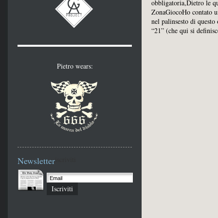
obbligatoria,Dietro le q
ZonaGiocoHo contato un
nel palinsesto di questo
“21” (che qui si defini
Pietro wears:
Newsletter
iscriviti
Iscriviti