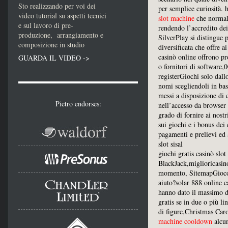
Sto realizzando per voi dei
per semplice curiosità. 
video tutorial su aspetti tecnici
slot machine
che normalm
e sul lavoro di pre-
rendendo l’accredito de
produzione, arrangiamento e
SilverPlay si distingue 
composizione in studio
diversificata che offre a
casinò online offrono pr
GUARDA IL VIDEO ->
o fornitori di software,
registerGiochi solo dal
nomi scegliendoli in base
messi a disposizione di 
Pietro endorses:
nell’accesso da browser 
grado di fornire ai nostr
sui giochi e i bonus dei 
pagamenti e prelievi ed 
slot sisal
giochi gratis casinò slo
BlackJack,miglioricasin
momento, SitemapGioco 
aiuto?solar 888 online ca
hanno dato il massimo de
gratis se in due o più l
di figure,Christmas Ca
machine cooldown
alcun