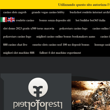
BLOG
CHI SONO
COSA FACCIO
Utilizzando questo sito autorizza l'
ULTIMI LAVORI
TUTORIALS
casino slots zagreb
grande vegas casino lobby
buckshot roulette internet archi
bille pour roulette casino
bonus senza deposito siti
bet builder bet365 italia
slot demo 2023 gratis x500 terus maxwin
pokerstars casino logo
casino online
pokerstars casino logo
migliori casino online bonus bookmakers aams
casino i
888 casino chat live
sunrise slots casino usd 100 no deposit bonus
huuuge cas
migliori slot machine 888
fallout 4 slot machine experiment