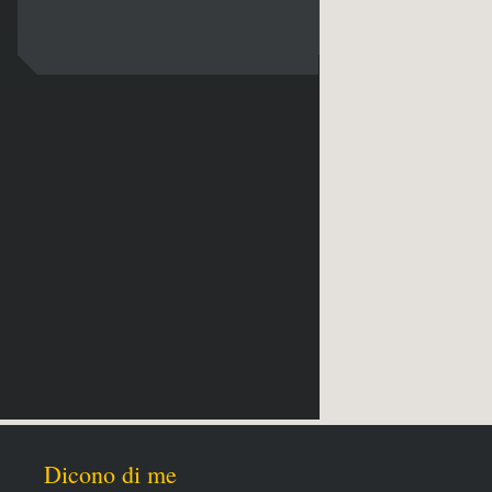
Dicono di me