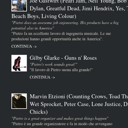
Joe Gastwirt (Pearl Jam, Neil Young, Bob
Dylan, Greatful Dead, Jimi Hendrix, Yes,
Beach Boys, Living Colour)
"Pietro does an awesome job enjeneering. His products have a big
potential also in America"
"Pietro fa un eccellente lavoro di ingegneria musicale. Le sue
produzioni hanno grandi opportunità anche in America".
CONTINUA ->
Gilby Glarke - Guns n' Roses
"Pietro's work sounds great!"
"Il lavoro di Pietro suona alla grande!"
CONTINUA ->
Marvin Etzioni (Counting Crows, Toad Th
Wet Sprocket, Peter Case, Lone Justice, D
Chicks)
"Pietro is a great organizer and makes great things happen"
"Pietro è un grande organizzatore e fa in modo che avvengano