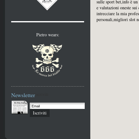
sulle sport bet,info è un
e valutazioni oneste sui 
intrecciare la mia profe
personali,migliori slot 
Pietro wears:
Newsletter
iscriviti
Iscriviti