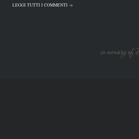
LEGGI TUTTI I COMMENTI ->