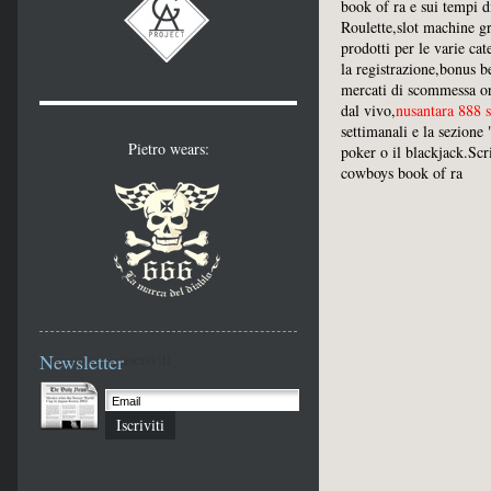
book of ra e sui tempi d
Roulette,slot machine gr
prodotti per le varie ca
la registrazione,bonus 
mercati di scommessa ori
dal vivo,
nusantara 888 s
settimanali e la sezione 
Pietro wears:
poker o il blackjack.Scri
cowboys book of ra
Newsletter
iscriviti
Iscriviti