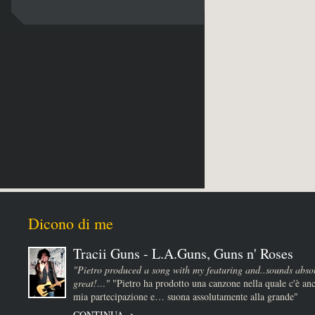
Dicono di me
Tracii Guns - L.A.Guns, Guns n' Roses
"Pietro produced a song with my featuring and..sounds absol
great!…"
"Pietro ha prodotto una canzone nella quale c'è anc
mia partecipazione e… suona assolutamente alla grande"
CONTINUA ->