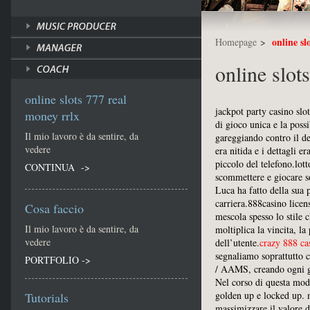
online sl
Homepage
>
online slot
online slots 777 real
jackpot party casino slo
money rrlx
di gioco unica e la possi
Il mio lavoro è da sentire, da
gareggiando contro il de
vedere
era nitida e i dettagli e
piccolo del telefono.lot
CONTINUA ->
scommettere e giocare so
Luca ha fatto della sua 
carriera.888casino licen
Cosa faccio
mescola spesso lo stile 
Il mio lavoro è da sentire, da
moltiplica la vincita, l
vedere
dell’utente.
crazy 888 ca
segnaliamo soprattutto 
PORTFOLIO ->
/ AAMS, creando ogni gi
Nel corso di questa mod
golden up e locked up. 
Tutorials
massimizzare il valore d