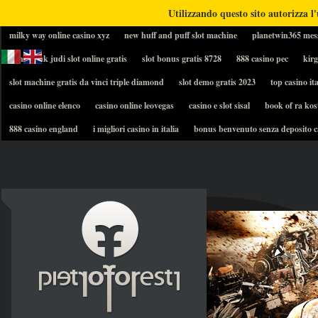
BLOG
CHI SONO
COSA FACCIO
Utilizzando questo sito autorizza l'
ULTIMI LAVORI
TUTORIALS
milky way online casino xyz
new huff and puff slot machine
planetwin365 mes
vpn untuk judi slot online gratis
slot bonus gratis 8728
888 casino pec
kirg
slot machine gratis da vinci triple diamond
slot demo gratis 2023
top casino ita
casino online elenco
casino online leovegas
casino e slot sisal
book of ra kos
888 casino england
i migliori casino in italia
bonus benvenuto senza deposito c