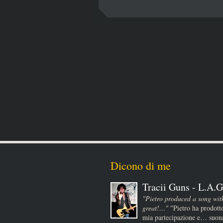
Dicono di me
Tracii Guns - L.A.G
"Pietro produced a song wit
great!…"
"Pietro ha prodotto
mia partecipazione e… suona