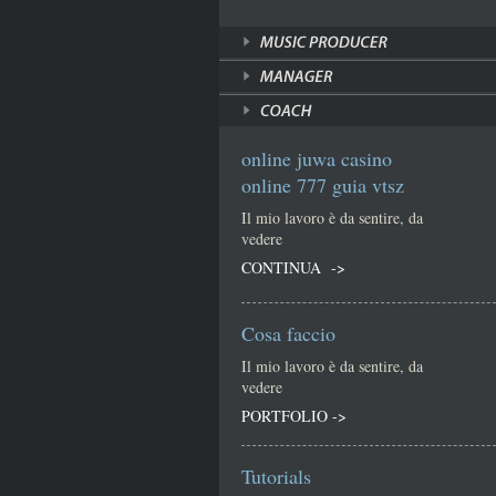
online juwa casino
online 777 guia vtsz
Il mio lavoro è da sentire, da
vedere
CONTINUA ->
Cosa faccio
Il mio lavoro è da sentire, da
vedere
PORTFOLIO ->
Tutorials