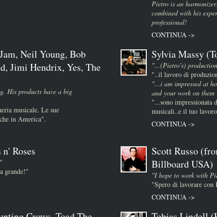
Pietro is an harmonizer
combined with his expe
professional!
CONTINUA ->
 Jam, Neil Young, Bob
Sylvia Massy (T
d, Jimi Hendrix, Yes, The
"...(Pietro's) production
"..il lavoro di produzio
)
"...i am impressed at ho
g. His products have a big
and your work on them i
"...sono impressionata d
neria musicale. Le sue
musicali..e il tuo lavoro
nche in America".
CONTINUA ->
 n' Roses
Scott Russo (fr
"
Billboard USA)
la grande!"
"I hope to work with Pie
"Spero di lavorare con 
CONTINUA ->
unting Crows, Toad The
Tobias Lindell 