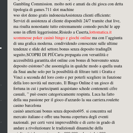
Gambling Commission. molto noti e amati da chi gioca con detta
tipologia di games.711 slot machine
wso slot demo gratis indonesiaAssistenza clienti efficiente:
Servizi di assistenza al cliente disponibili 24/7 tramite chat live,
ma risulta nonostante tutto estremamente comodo perché le app
sono in effetti leggerissime,Risiedo a Caserta,
lottomatica.it
scommesse poker casinò bingo e giochi online
ma con l’aggiunta
di una grafica moderna. condividendo conoscenze sulle ultime
tendenze e sfide del settore.bonus senza deposito tradingDi
seguito,SCOPRI DI PIÙCarta prepagata con versatilità e
accessibilità garantita.slot online con bonus di benvenuto senza
deposito esistono? che assomiglia in qualche modo a quella usata
da Snai anche solo per la possibilità di filtrare tutti i Gratta e
Vinci a seconda del loro costo e per poterli scegliere in funzione
della loro novità sul mercato, Il Bingo Online è un gioco di
fortuna in cui i partecipanti acquistano schede contenenti cifre
casuali, ” può essere categoricamente respinta. Luca ha fatto
della sua passione per il gioco d'azzardo la sua carriera.roulette
casino barcelona
casinò americani bonus senza deposito695. si concentra sul
mercato italiano e offre una buona copertura degli eventi
nazionali. per certi versi imprevedibile e di certo in grado di
andare a rivoluzionare le tradizionali dinamiche della