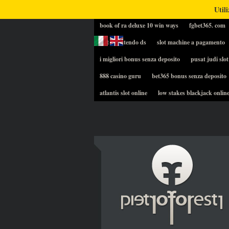
BLOG
CHI SONO
COSA FACCIO
Utili
U
book of ra deluxe 10 win ways
fgbet365. com
slot 2 nintendo ds
slot machine a pagamento
i migliori bonus senza deposito
pusat judi slot
888 casino guru
bet365 bonus senza deposito
atlantis slot online
low stakes blackjack onlin