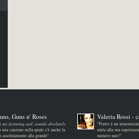
uns, Guns n' Roses
Valeria Rossi - c
h my featuring and..sounds absolutely
"Pietro è un armonizza
 una canzone nella quale c'è anche la
unita alla sua esperienz
 assolutamente alla grande"
numero uno!"