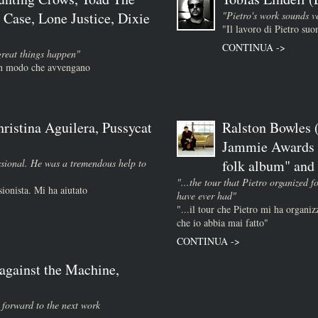
 Case, Lone Justice, Dixie
"Pietro's work sounds v
"Il lavoro di Pietro su
CONTINUA ->
great things happen"
 in modo che avvengano
ristina Aguilera, Pussycat
Ralston Bowles (
Jammie Awards :
essional. He was a tremendous help to
folk album" and "
"...the tour that Pietro organized f
sionista. Mi ha aiutato
have ever had"
"...il tour che Pietro mi ha organizz
che io abbia mai fatto"
CONTINUA ->
against the Machine,
 forward to the next work