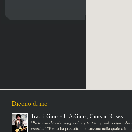
Dicono di me
Tracii Guns - L.A.Guns, Guns n' Roses
"Pietro produced a song with my featuring and..sounds absol
great!…"
"Pietro ha prodotto una canzone nella quale c'è anc