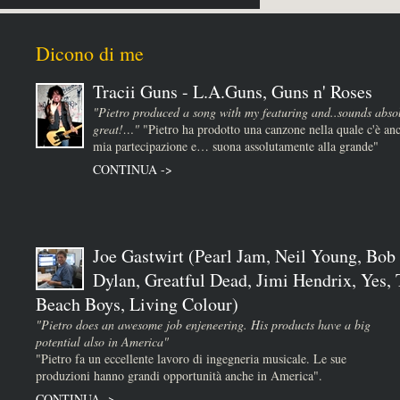
Dicono di me
Tracii Guns - L.A.Guns, Guns n' Roses
"Pietro produced a song with my featuring and..sounds absol
great!…"
"Pietro ha prodotto una canzone nella quale c'è anc
mia partecipazione e… suona assolutamente alla grande"
CONTINUA ->
Joe Gastwirt (Pearl Jam, Neil Young, Bob
Dylan, Greatful Dead, Jimi Hendrix, Yes,
Beach Boys, Living Colour)
"Pietro does an awesome job enjeneering. His products have a big
potential also in America"
"Pietro fa un eccellente lavoro di ingegneria musicale. Le sue
produzioni hanno grandi opportunità anche in America".
CONTINUA ->