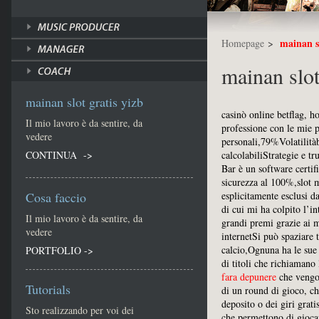
mainan sl
Homepage
>
mainan slot
mainan slot gratis yizb
casinò online betflag, ho
Il mio lavoro è da sentire, da
professione con le mie p
vedere
personali,79%Volatilit
CONTINUA ->
calcolabiliStrategie e t
Bar è un software certif
sicurezza al 100%,slot 
Cosa faccio
esplicitamente esclusi d
di cui mi ha colpito l’int
Il mio lavoro è da sentire, da
grandi premi grazie ai m
vedere
internetSi può spaziare t
calcio,Ognuna ha le sue
PORTFOLIO ->
di titoli che richiamano 
fara depunere
che vengon
Tutorials
di un round di gioco, ch
deposito o dei giri grati
Sto realizzando per voi dei
che permettono di giocar