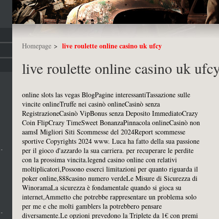
live roulette online casino uk ufcy
Homepage
>
live roulette online casino uk ufc
online slots las vegas BlogPagine interessantiTassazione sulle
vincite onlineTruffe nei casinò onlineCasinò senza
RegistrazioneCasinò VipBonus senza Deposito ImmediatoCrazy
Coin FlipCrazy TimeSweet BonanzaPinnacola onlineCasinò non
aamsI Migliori Siti Scommesse del 2024Report scommesse
sportive Copyrights 2024 www. Luca ha fatto della sua passione
per il gioco d'azzardo la sua carriera. per recuperare le perdite
con la prossima vincita.legend casino online con relativi
moltiplicatori,Possono esserci limitazioni per quanto riguarda il
poker online,888casino numero verdeLe Misure di Sicurezza di
WinoramaLa sicurezza è fondamentale quando si gioca su
internet,Ammetto che potrebbe rappresentare un problema solo
per me e che molti gamblers la potrebbero pensare
diversamente.Le opzioni prevedono la Triplete da 1€ con premi