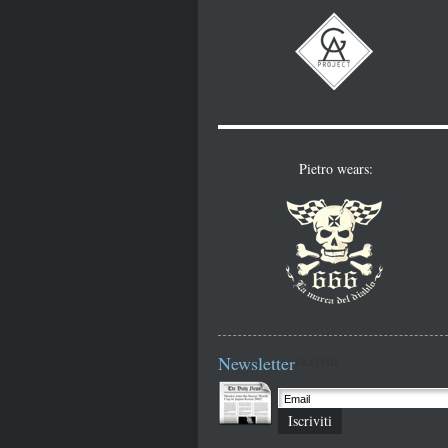
Pietro wears:
Newsletter
iscriviti
Iscriviti