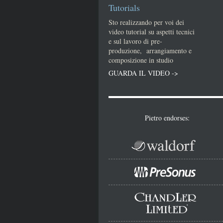
Tutorials
Sto realizzando per voi dei
video tutorial su aspetti tecnici
e sul lavoro di pre-
produzione, arrangiamento e
composizione in studio
GUARDA IL VIDEO ->
Pietro endorses: