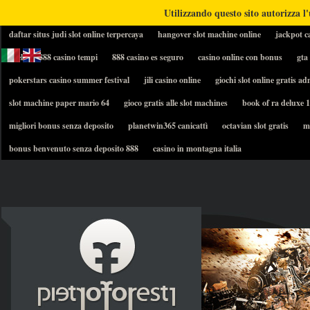
BLOG
CHI SONO
COSA FACCIO
Utilizzando questo sito autorizza l'
ULTIMI LAVORI
TUTORIALS
daftar situs judi slot online terpercaya
hangover slot machine online
jackpot c
prelievo 888 casino tempi
888 casino es seguro
casino online con bonus
gta
pokerstars casino summer festival
jili casino online
giochi slot online gratis ad
slot machine paper mario 64
gioco gratis alle slot machines
book of ra deluxe 10
migliori bonus senza deposito
planetwin365 canicattì
octavian slot gratis
m
bonus benvenuto senza deposito 888
casino in montagna italia