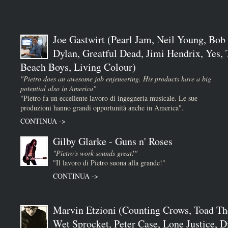
Joe Gastwirt (Pearl Jam, Neil Young, Bob
Dylan, Greatful Dead, Jimi Hendrix, Yes,
Beach Boys, Living Colour)
"Pietro does an awesome job enjeneering. His products have a big
potential also in America"
"Pietro fa un eccellente lavoro di ingegneria musicale. Le sue
produzioni hanno grandi opportunità anche in America".
CONTINUA ->
Gilby Glarke - Guns n' Roses
"Pietro's work sounds great!"
"Il lavoro di Pietro suona alla grande!"
CONTINUA ->
Marvin Etzioni (Counting Crows, Toad Th
Wet Sprocket, Peter Case, Lone Justice, D