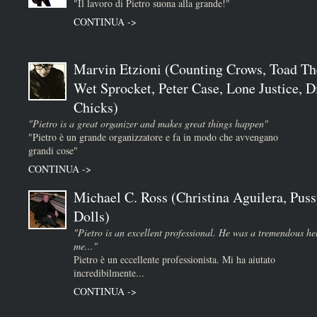
"Il lavoro di Pietro suona alla grande!"
CONTINUA ->
Marvin Etzioni (Counting Crows, Toad Th
Wet Sprocket, Peter Case, Lone Justice, D
Chicks)
"Pietro is a great organizer and makes great things happen"
"Pietro è un grande organizzatore e fa in modo che avvengano
grandi cose"
CONTINUA ->
Michael C. Ross (Christina Aguilera, Puss
Dolls)
"Pietro is an excellent professional. He was a tremendous he
me..."
Pietro è un eccellente professionista. Mi ha aiutato
incredibilmente...
CONTINUA ->