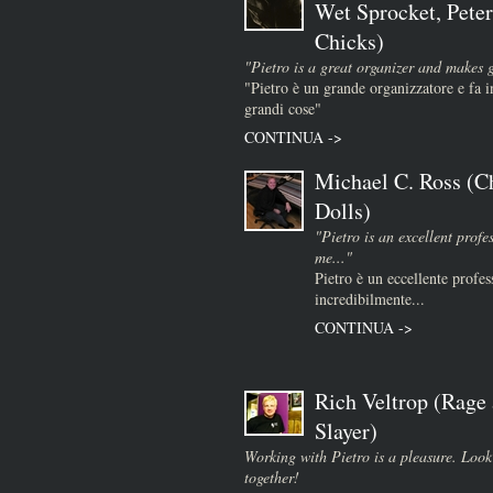
Wet Sprocket, Peter
Chicks)
"Pietro is a great organizer and makes 
"Pietro è un grande organizzatore e fa
grandi cose"
CONTINUA ->
Michael C. Ross (Ch
Dolls)
"Pietro is an excellent prof
me..."
Pietro è un eccellente profes
incredibilmente...
CONTINUA ->
Rich Veltrop (Rage 
Slayer)
Working with Pietro is a pleasure. Look
together!