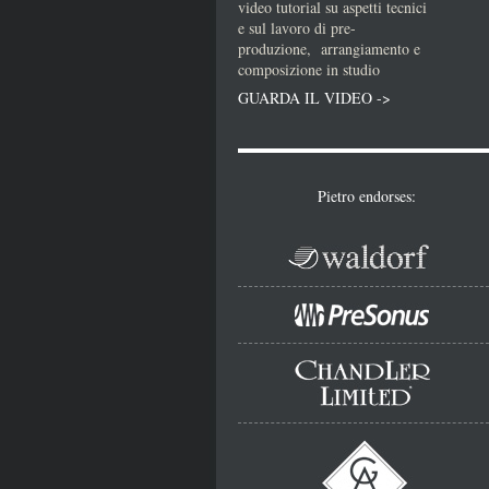
video tutorial su aspetti tecnici
e sul lavoro di pre-
produzione, arrangiamento e
composizione in studio
GUARDA IL VIDEO ->
Pietro endorses: