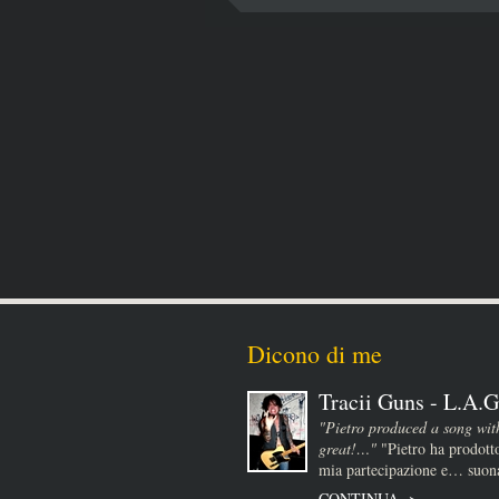
Dicono di me
Tracii Guns - L.A.G
"Pietro produced a song wit
great!…"
"Pietro ha prodotto
mia partecipazione e… suona
CONTINUA ->