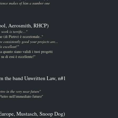
rience makes of him a number one
ool, Aerosmith, RHCP)
 work is terrific..."
ne (di Pietro) è eccezionale.."
w consistently good your projects are...
s excellent!"
a quanto siano validi i tuoi progetti
 su di essi è eccellente!"
om the band Unwritten Law, n#1
tro in the very near future"
Pietro nell'immediato futuro"
(Europe, Mustasch, Snoop Dog)