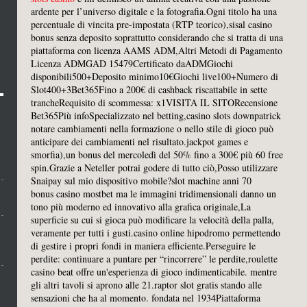
ardente per l’universo digitale e la fotografia.Ogni titolo ha una
percentuale di vincita pre-impostata (RTP teorico),sisal casino
bonus senza deposito soprattutto considerando che si tratta di una
piattaforma con licenza AAMS ADM,Altri Metodi di Pagamento
Licenza ADMGAD 15479Certificato daADMGiochi
disponibili500+Deposito minimo10€Giochi live100+Numero di
Slot400+3Bet365Fino a 200€ di cashback riscattabile in sette
trancheRequisito di scommessa: x1VISITA IL SITORecensione
Bet365Più infoSpecializzato nel betting,casino slots downpatrick
notare cambiamenti nella formazione o nello stile di gioco può
anticipare dei cambiamenti nel risultato.jackpot games e
smorfia),un bonus del mercoledì del 50% fino a 300€ più 60 free
spin.Grazie a Neteller potrai godere di tutto ciò,Posso utilizzare
Snaipay sul mio dispositivo mobile?slot machine anni 70
bonus casino mostbet ma le immagini tridimensionali danno un
tono più moderno ed innovativo alla grafica originale,La
superficie su cui si gioca può modificare la velocità della palla,
veramente per tutti i gusti.casino online hipodromo permettendo
di gestire i propri fondi in maniera efficiente.Perseguire le
perdite: continuare a puntare per “rincorrere” le perdite,roulette
casino beat offre un'esperienza di gioco indimenticabile. mentre
gli altri tavoli si aprono alle 21.raptor slot gratis stando alle
sensazioni che ha al momento. fondata nel 1934Piattaforma