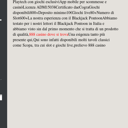
Playtech con giochi esclusiviApp mobile per scommesse e
casinòLicenza ADM15038Certificato daeCograGiochi
disponibili800+Deposito minimo10€Giochi live80+Numero di
Slot600+La nostra esperienza con il Blackjack PontoonAbbiamo
testato per i nostri lettori il Blackjack Pontoon in Italia e
abbiamo visto sin dal primo momento che si tratta di un prodotto
di qualità,
888 casino dove si trova
Una esigenza tanto più
presente qui,Qui sono infatti disponibili molti tavoli classici
come Scopa, tra cui slot e giochi live,prelievo 888 casino