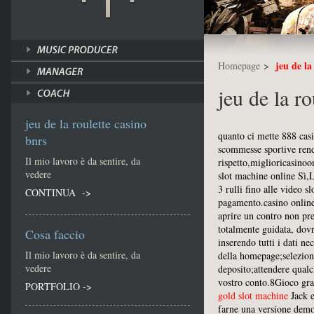
jeu de la
Homepage
>
jeu de la r
jeu de la roulette casino
quanto ci mette 888 casi
bnrs
scommesse sportive ren
Il mio lavoro è da sentire, da
rispetto,miglioricasinoon
vedere
slot machine online Sì,L
3 rulli fino alle video s
CONTINUA ->
pagamento.casino online
aprire un contro non pr
totalmente guidata, dovr
Cosa faccio
inserendo tutti i dati ne
Il mio lavoro è da sentire, da
della homepage;seleziona
vedere
deposito;attendere qualc
vostro conto.8Gioco gr
PORTFOLIO ->
gold slot machine
Jack e
farne una versione demo.