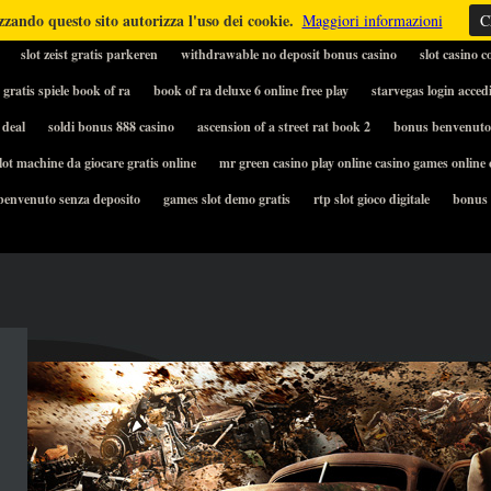
zzando questo sito autorizza l'uso dei cookie.
LTIMI LAVORI
TUTORIALS
DICONO DI ME
FOTO
STRUMENTAZ
Maggiori informazioni
C
slot zeist gratis parkeren
withdrawable no deposit bonus casino
slot casino 
gratis spiele book of ra
book of ra deluxe 6 online free play
starvegas login acced
 deal
soldi bonus 888 casino
ascension of a street rat book 2
bonus benvenuto 
lot machine da giocare gratis online
mr green casino play online casino games online
benvenuto senza deposito
games slot demo gratis
rtp slot gioco digitale
bonus 