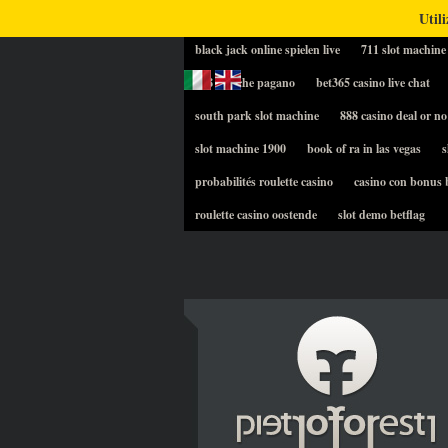
BLOG
CHI SONO
COSA FACCIO
Utili
U
black jack online spielen live
711 slot machine
888 slot che pagano
bet365 casino live chat
south park slot machine
888 casino deal or no
slot machine 1900
book of ra in las vegas
s
probabilités roulette casino
casino con bonus 
roulette casino oostende
slot demo betflag