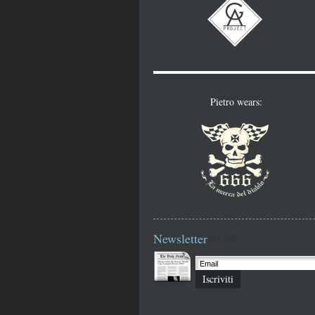
Pietro wears:
Newsletter
iscriviti
Iscriviti