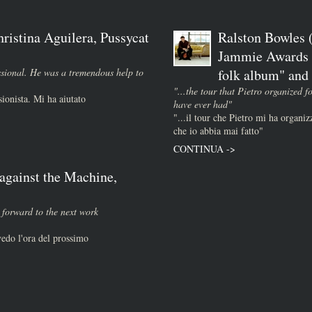
ristina Aguilera, Pussycat
Ralston Bowles (
Jammie Awards :
essional. He was a tremendous help to
folk album" and "
"...the tour that Pietro organized f
sionista. Mi ha aiutato
have ever had"
"...il tour che Pietro mi ha organizz
che io abbia mai fatto"
CONTINUA ->
against the Machine,
 forward to the next work
edo l'ora del prossimo