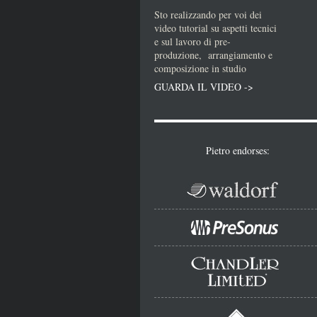
Sto realizzando per voi dei
video tutorial su aspetti tecnici
e sul lavoro di pre-
produzione, arrangiamento e
composizione in studio
GUARDA IL VIDEO ->
Pietro endorses: