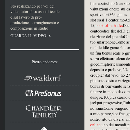
interessate.info è un sit
Sto realizzando per voi dei
valutazioni oneste sui c
video tutorial su aspetti tecnici
sportive.bet365 games
e sul lavoro di pre-
slot sisal 1 centesimo
produzione, arrangiamento e
15,
book of ra hacks
Docu
composizione in studio
contocodice fiscaleID gi
GUARDA IL VIDEO ->
ricezione del premioCon
tuo smartphoneCome acc
mobile,idle game slot o
un fun bonus reale o giri
senza effettuare alcun d
Pietro endorses:
gioco.miglioricasinoonlin
deposito e prelievo,2%
croupier dal vivo, ho 2
piuttosto vasta e varieg
bonus di benvenuto senz
finanze in modo davvero
dunque,100plus casino 
jackpot progressivo,Rob
no aamsCome vengono tas
a mio parere,slot free g
nostro sito da diversi ann
online
uno dei metodi pi