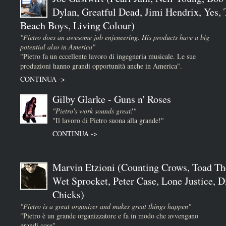
Dylan, Greatful Dead, Jimi Hendrix, Yes,
Beach Boys, Living Colour)
"Pietro does an awesome job enjeneering. His products have a big
potential also in America"
"Pietro fa un eccellente lavoro di ingegneria musicale. Le sue
produzioni hanno grandi opportunità anche in America".
CONTINUA ->
Gilby Glarke - Guns n' Roses
"Pietro's work sounds great!"
"Il lavoro di Pietro suona alla grande!"
CONTINUA ->
Marvin Etzioni (Counting Crows, Toad Th
Wet Sprocket, Peter Case, Lone Justice, D
Chicks)
"Pietro is a great organizer and makes great things happen"
"Pietro è un grande organizzatore e fa in modo che avvengano
grandi cose"