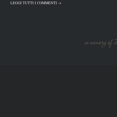
LEGGI TUTTI I COMMENTI ->