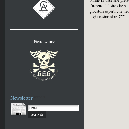
online.In base alle prefe
l’aspetto del sito che si 
giocatori esperti che neo
night casino slots 777
Pietro wears:
Newsletter
iscriviti
Iscriviti