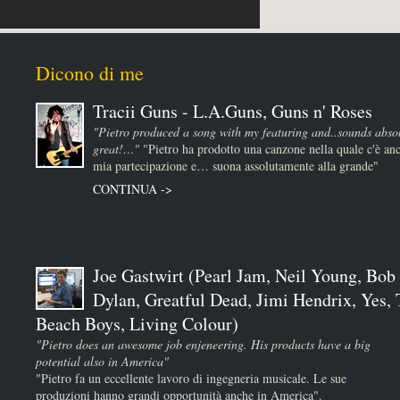
Dicono di me
Tracii Guns - L.A.Guns, Guns n' Roses
"Pietro produced a song with my featuring and..sounds absol
great!…"
"Pietro ha prodotto una canzone nella quale c'è anc
mia partecipazione e… suona assolutamente alla grande"
CONTINUA ->
Joe Gastwirt (Pearl Jam, Neil Young, Bob
Dylan, Greatful Dead, Jimi Hendrix, Yes,
Beach Boys, Living Colour)
"Pietro does an awesome job enjeneering. His products have a big
potential also in America"
"Pietro fa un eccellente lavoro di ingegneria musicale. Le sue
produzioni hanno grandi opportunità anche in America".