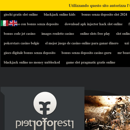
BLOG
CHI SONO
COSA FACCIO
Utilizzando questo sito autorizza l'
ULTIMI LAVORI
TUTORIALS
giochi gratis slot online
blackjack online kids
bonus senza deposito slot 2024
lista casino con bonus senza deposito
download apk injector hack slot online
bonus code jet casino
images roulette casino
online slots free play
slot onli
pokerstars casino belgie
el mejor juego de casino online para ganar dinero
uzi 
gioco digitale bonus senza deposito
bonus senza deposito casino guru
mr beast
blackjack online no money unblocked
game slot pragmatic gratis online