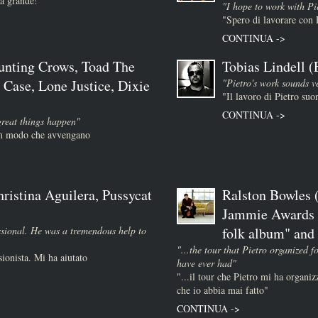
la grande!"
"I hope to work with Pie
"Spero di lavorare con 
CONTINUA ->
unting Crows, Toad The
Tobias Lindell 
 Case, Lone Justice, Dixie
"Pietro's work sounds v
"Il lavoro di Pietro su
CONTINUA ->
great things happen"
 in modo che avvengano
ristina Aguilera, Pussycat
Ralston Bowles (
Jammie Awards :
essional. He was a tremendous help to
folk album" and "
"...the tour that Pietro organized f
sionista. Mi ha aiutato
have ever had"
"...il tour che Pietro mi ha organizz
che io abbia mai fatto"
CONTINUA ->