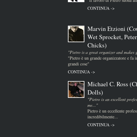
"Il lavoro di Pietro suona al
CONTINUA ->
Marvin Etzioni (Co
Wet Sprocket, Peter
Chicks)
"Pietro is a great organizer and makes 
"Pietro è un grande organizzatore e fa
grandi cose"
CONTINUA ->
Michael C. Ross (Ch
Dolls)
"Pietro is an excellent prof
me..."
Pietro è un eccellente profes
incredibilmente...
CONTINUA ->