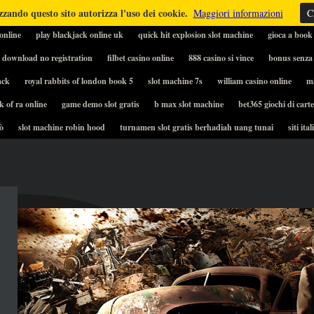
zzando questo sito autorizza l'uso dei cookie.
LTIMI LAVORI
TUTORIALS
DICONO DI ME
FOTO
STRUMENTAZ
Maggiori informazioni
C
online
play blackjack online uk
quick hit explosion slot machine
gioca a book 
no download no registration
filbet casino online
888 casino si vince
bonus senza 
ack
royal rabbits of london book 5
slot machine 7s
william casino online
mi
k of ra online
game demo slot gratis
b max slot machine
bet365 giochi di carte
ò
slot machine robin hood
turnamen slot gratis berhadiah uang tunai
siti ita