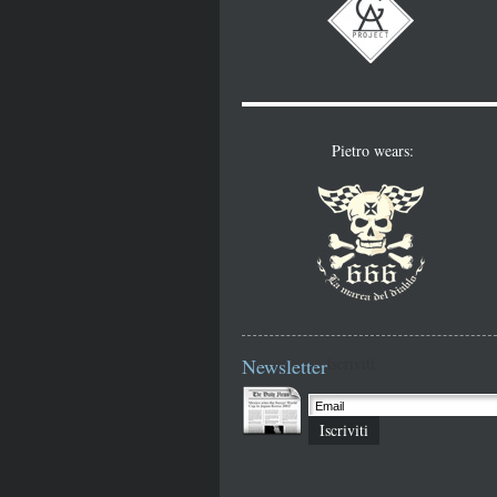
Pietro wears:
Newsletter
iscriviti
Iscriviti