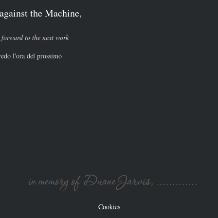
against the Machine,
 forward to the next work
edo l'ora del prossimo
Cookies