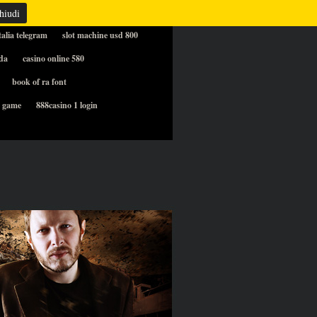
IONE
REFERENZE
CONTATTI
hiudi
talia telegram
slot machine usd 800
rda
casino online 580
book of ra font
no game
888casino 1 login