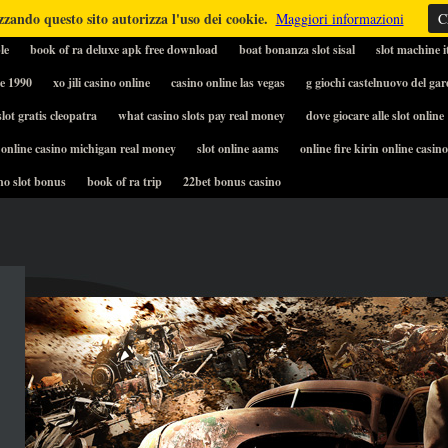
zzando questo sito autorizza l'uso dei cookie.
LTIMI LAVORI
TUTORIALS
DICONO DI ME
FOTO
STRUMENTAZ
Maggiori informazioni
C
le
book of ra deluxe apk free download
boat bonanza slot sisal
slot machine i
e 1990
xo jili casino online
casino online las vegas
g giochi castelnuovo del ga
slot gratis cleopatra
what casino slots pay real money
dove giocare alle slot online
 online casino michigan real money
slot online aams
online fire kirin online casi
no slot bonus
book of ra trip
22bet bonus casino