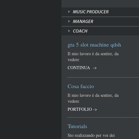
gta 5 slot machine qdsh
Il mio lavoro è da sentire, da
vedere
CONTINUA ->
Cosa faccio
Il mio lavoro è da sentire, da
vedere
PORTFOLIO ->
Tutorials
Sto realizzando per voi dei