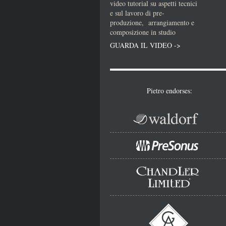
video tutorial su aspetti tecnici
e sul lavoro di pre-
produzione, arrangiamento e
composizione in studio
GUARDA IL VIDEO ->
Pietro endorses: