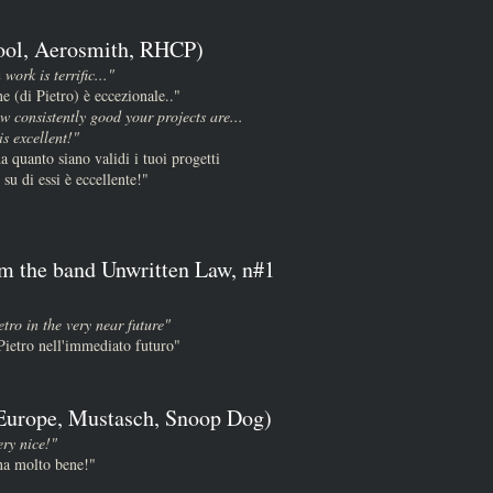
ool, Aerosmith, RHCP)
 work is terrific..."
ne (di Pietro) è eccezionale.."
w consistently good your projects are...
s excellent!"
a quanto siano validi i tuoi progetti
 su di essi è eccellente!"
om the band Unwritten Law, n#1
tro in the very near future"
Pietro nell'immediato futuro"
(Europe, Mustasch, Snoop Dog)
ery nice!"
ona molto bene!"