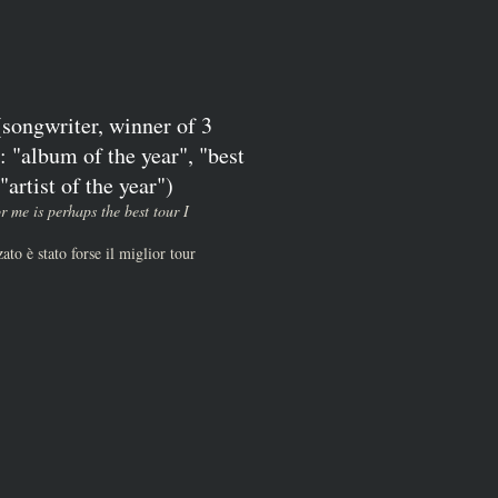
songwriter, winner of 3
 "album of the year", "best
artist of the year")
or me is perhaps the best tour I
ato è stato forse il miglior tour