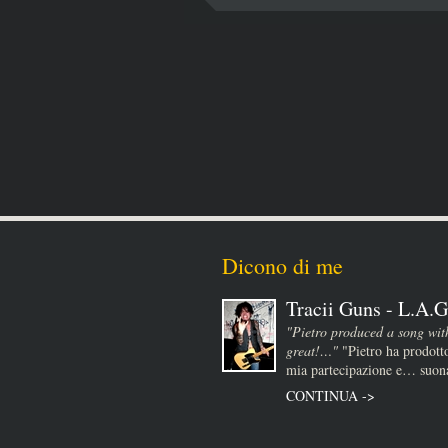
Dicono di me
Tracii Guns - L.A.G
"Pietro produced a song wit
great!…"
"Pietro ha prodotto
mia partecipazione e… suona
CONTINUA ->