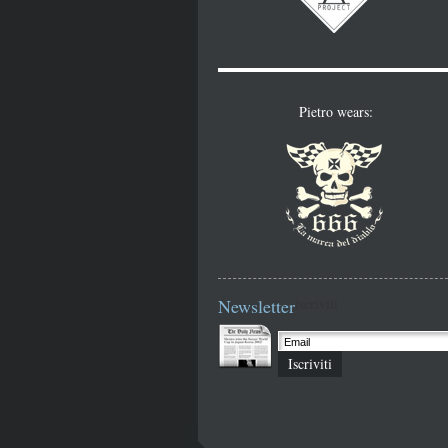
Pietro wears:
Newsletter
iscriviti
Iscriviti