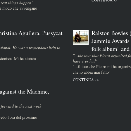
great things happen"
 in modo che avvengano
ristina Aguilera, Pussycat
Ralston Bowles (
Jammie Awards :
essional. He was a tremendous help to
folk album" and "
"...the tour that Pietro organized f
sionista. Mi ha aiutato
have ever had"
"...il tour che Pietro mi ha organizz
che io abbia mai fatto"
CONTINUA ->
against the Machine,
 forward to the next work
edo l'ora del prossimo