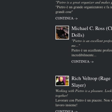
"Pietro is a great organizer and makes 
"Pietro è un grande organizzatore e fa
grandi cose"
CONTINUA ->
Michael C. Ross (Ch
Dolls)
"Pietro is an excellent prof
me..."
Pietro è un eccellente profes
incredibilmente...
CONTINUA ->
Rich Veltrop (Rage 
Slayer)
Working with Pietro is a pleasure. Look
together!
Lavorare con Pietro è un piacere. Non v
lavoro insieme!
CONTINUA ->