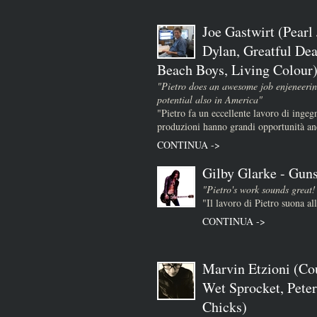
Joe Gastwirt (Pearl
Dylan, Greatful Dea
Beach Boys, Living Colour
"Pietro does an awesome job enjeneerin
potential also in America"
"Pietro fa un eccellente lavoro di ingeg
produzioni hanno grandi opportunità a
CONTINUA ->
Gilby Glarke - Guns
"Pietro's work sounds great!
"Il lavoro di Pietro suona al
CONTINUA ->
Marvin Etzioni (Co
Wet Sprocket, Peter
Chicks)