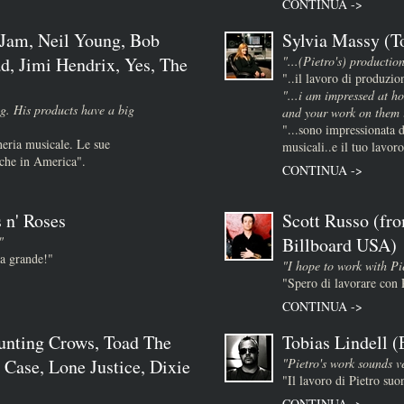
CONTINUA ->
 Jam, Neil Young, Bob
Sylvia Massy (T
d, Jimi Hendrix, Yes, The
"...(Pietro's) production
"..il lavoro di produzio
)
"...i am impressed at ho
g. His products have a big
and your work on them i
"...sono impressionata d
neria musicale. Le sue
musicali..e il tuo lavoro
nche in America".
CONTINUA ->
 n' Roses
Scott Russo (fr
"
Billboard USA)
la grande!"
"I hope to work with Pie
"Spero di lavorare con 
CONTINUA ->
unting Crows, Toad The
Tobias Lindell 
 Case, Lone Justice, Dixie
"Pietro's work sounds v
"Il lavoro di Pietro su
CONTINUA ->