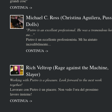
grandi cose"
CONTINUA ->
Michael C. Ross (Christina Aguilera, Puss
Dolls)
"Pietro is an excellent professional. He was a tremendous he
me..."
Pietro è un eccellente professionista. Mi ha aiutato
incredibilmente...
CONTINUA ->
Rich Veltrop (Rage against the Machine,
Slayer)
Working with Pietro is a pleasure. Look forward to the next work
together!
Lavorare con Pietro è un piacere. Non vedo l'ora del prossimo
lavoro insieme!
CONTINUA ->