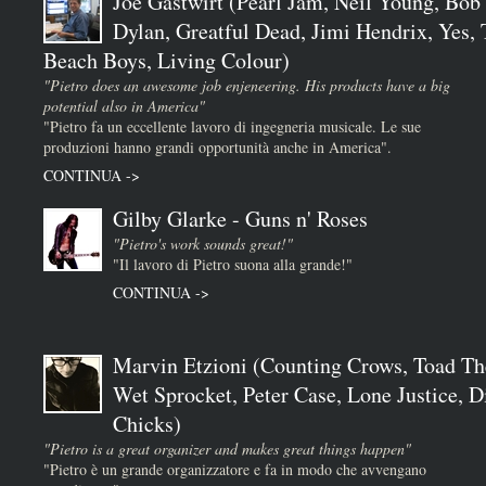
Joe Gastwirt (Pearl Jam, Neil Young, Bob
Dylan, Greatful Dead, Jimi Hendrix, Yes,
Beach Boys, Living Colour)
"Pietro does an awesome job enjeneering. His products have a big
potential also in America"
"Pietro fa un eccellente lavoro di ingegneria musicale. Le sue
produzioni hanno grandi opportunità anche in America".
CONTINUA ->
Gilby Glarke - Guns n' Roses
"Pietro's work sounds great!"
"Il lavoro di Pietro suona alla grande!"
CONTINUA ->
Marvin Etzioni (Counting Crows, Toad Th
Wet Sprocket, Peter Case, Lone Justice, D
Chicks)
"Pietro is a great organizer and makes great things happen"
"Pietro è un grande organizzatore e fa in modo che avvengano