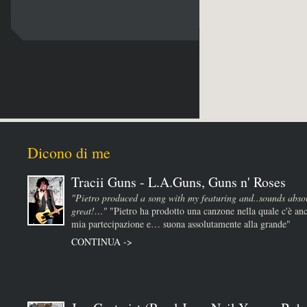
Dicono di me
Tracii Guns - L.A.Guns, Guns n' Roses
"Pietro produced a song with my featuring and..sounds absol
great!…"
"Pietro ha prodotto una canzone nella quale c'è anc
mia partecipazione e… suona assolutamente alla grande"
CONTINUA ->