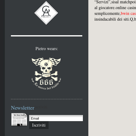
“Servizi”,sisal matchpoin
al giocatore.online casi
semplicemente,
bwin ca
insindacabili dei siti.Q,
Pietro wears:
Newsletter
iscriviti
Iscriviti