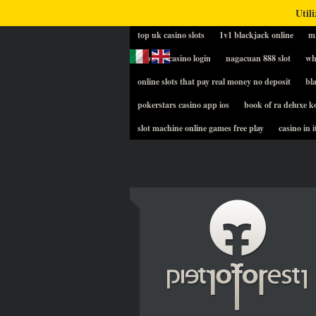
BLOG
CHI SONO
COSA FACCIO
Utili
U
top uk casino slots
1v1 blackjack online
m
cow 888 casino login
nagacuan 888 slot
wh
online slots that pay real money no deposit
bl
pokerstars casino app ios
book of ra deluxe ko
slot machine online games free play
casino in i