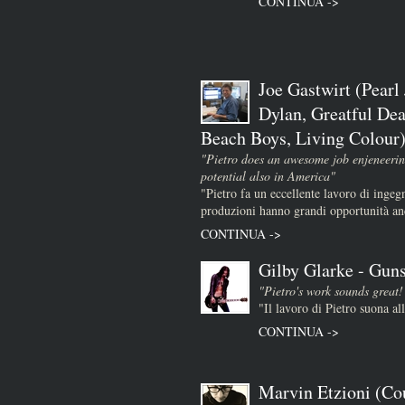
CONTINUA ->
Joe Gastwirt (Pearl
Dylan, Greatful Dea
Beach Boys, Living Colour
"Pietro does an awesome job enjeneerin
potential also in America"
"Pietro fa un eccellente lavoro di ingeg
produzioni hanno grandi opportunità a
CONTINUA ->
Gilby Glarke - Guns
"Pietro's work sounds great!
"Il lavoro di Pietro suona al
CONTINUA ->
Marvin Etzioni (Co