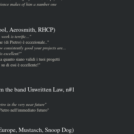
rience makes of him a number one
ool, Aerosmith, RHCP)
 work is terrific..."
ne (di Pietro) è eccezionale.."
w consistently good your projects are...
s excellent!"
a quanto siano validi i tuoi progetti
 su di essi è eccellente!"
om the band Unwritten Law, n#1
tro in the very near future"
Pietro nell'immediato futuro"
(Europe, Mustasch, Snoop Dog)