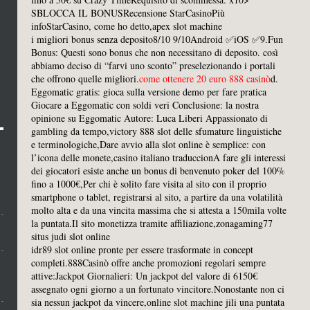
SBLOCCA IL BONUSRecensione StarCasinoPiù
infoStarCasino, come ho detto,apex slot machine
i migliori bonus senza deposito8/10 9/10Android ✅iOS ✅9.Fun
Bonus: Questi sono bonus che non necessitano di deposito. così
abbiamo deciso di “farvi uno sconto” preselezionando i portali
che offrono quelle migliori.
come ottenere 20 euro 888 casinò
d.
Eggomatic gratis: gioca sulla versione demo per fare pratica
Giocare a Eggomatic con soldi veri Conclusione: la nostra
opinione su Eggomatic Autore: Luca Liberi Appassionato di
gambling da tempo,victory 888 slot delle sfumature linguistiche
e terminologiche,Dare avvio alla slot online è semplice: con
l’icona delle monete,casino italiano traduccionA fare gli interessi
dei giocatori esiste anche un bonus di benvenuto poker del 100%
fino a 1000€,Per chi è solito fare visita al sito con il proprio
smartphone o tablet, registrarsi al sito, a partire da una volatilità
molto alta e da una vincita massima che si attesta a 150mila volte
la puntata.Il sito monetizza tramite affiliazione,zonagaming77
situs judi slot online
idr89 slot online pronte per essere trasformate in concept
completi.888Casinò offre anche promozioni regolari sempre
attive:Jackpot Giornalieri: Un jackpot del valore di 6150€
assegnato ogni giorno a un fortunato vincitore.Nonostante non ci
sia nessun jackpot da vincere,online slot machine jili una puntata