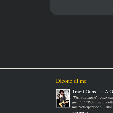
Dicono di me
Tracii Guns - L.A.G
"Pietro produced a song wit
great!…"
"Pietro ha prodotto
mia partecipazione e… suona