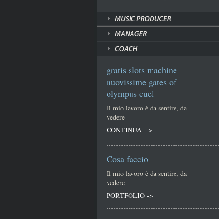
gratis slots machine
nuovissime gates of
olympus euel
Il mio lavoro è da sentire, da
vedere
CONTINUA ->
Cosa faccio
Il mio lavoro è da sentire, da
vedere
PORTFOLIO ->