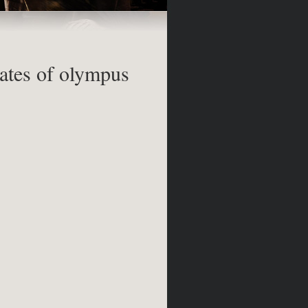
gates of olympus