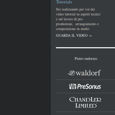
Tutorials
Sto realizzando per voi dei
video tutorial su aspetti tecnici
e sul lavoro di pre-
produzione, arrangiamento e
composizione in studio
GUARDA IL VIDEO ->
Pietro endorses: