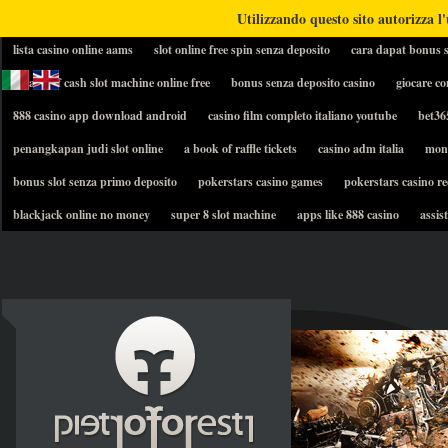
BLOG
CHI SONO
COSA FACCIO
Utilizzando questo sito autorizza l'
ULTIMI LAVORI
TUTORIALS
lista casino online aams
slot online free spin senza deposito
cara dapat bonus s
whales of cash slot machine online free
bonus senza deposito casino
giocare co
888 casino app download android
casino film completo italiano youtube
bet36
penangkapan judi slot online
a book of raffle tickets
casino adm italia
mone
bonus slot senza primo deposito
pokerstars casino games
pokerstars casino re
blackjack online no money
super 8 slot machine
apps like 888 casino
assis