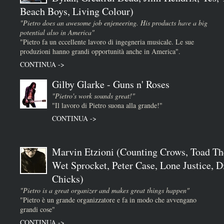
Beach Boys, Living Colour)
"Pietro does an awesome job enjeneering. His products have a big
potential also in America"
"Pietro fa un eccellente lavoro di ingegneria musicale. Le sue
produzioni hanno grandi opportunità anche in America".
CONTINUA ->
Gilby Glarke - Guns n' Roses
"Pietro's work sounds great!"
"Il lavoro di Pietro suona alla grande!"
CONTINUA ->
Marvin Etzioni (Counting Crows, Toad Th
Wet Sprocket, Peter Case, Lone Justice, D
Chicks)
"Pietro is a great organizer and makes great things happen"
"Pietro è un grande organizzatore e fa in modo che avvengano
grandi cose"
CONTINUA ->