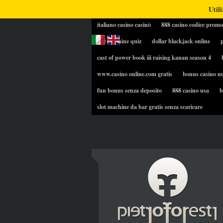
BLOG
CHI SONO
COSA FACCIO
Utili
U
italiano casino casinò
888 casino codice promo
slot machine quiz
dollar blackjack online
cast of power book iii raising kanan season 4
www.casino online.com gratis
bonus casino n
fun bonus senza deposito
888 casino usa
b
slot machine da bar gratis senza scaricare