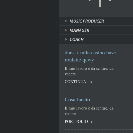
does 7 mile casino have
roulette qcwy
Il mio lavoro è da sentire, da
vedere
CONTINUA ->
Cosa faccio
Il mio lavoro è da sentire, da
vedere
PORTFOLIO ->