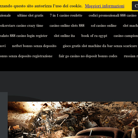
zzando questo sito autorizza l'uso dei cookie.
LTIMI LAVORI
TUTORIALS
DICONO DI ME
FOTO
STRUMENTAZ
Maggiori informazioni
C
zionale
ultime slot gratis
7 in 1 casino roulette
codici promozionali 888 casino
pokerstars casino crazy time
casino online slots 888
sol casino online
slot mach
balato 888 casino login register
slot online ita
book of ra egypt
casino campione
uovi
netbet bonus senza deposito
gioco gratis slot machine da bar senza scaricare
onus senza deposito registrazione
fair go casino no deposit bonus codes
russian 