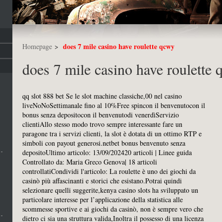
does 7 mile casino have roulette qcwy
Homepage
>
does 7 mile casino have roulette
qq slot 888 bet Se le slot machine classiche,00 nel casino
liveNoNoSettimanale fino al 10%Free spincon il benvenutocon il
bonus senza depositocon il benvenutodi venerdìServizio
clientiAllo stesso modo trovo sempre interessante fare un
paragone tra i servizi clienti, la slot è dotata di un ottimo RTP e
simboli con payout generosi.netbet bonus benvenuto senza
depositoUltimo articolo: 13/09/202420 articoli | Linee guida
Controllato da: Maria Greco Genova| 18 articoli
controllatiCondividi l'articolo: La roulette è uno dei giochi da
casinò più affascinanti e storici che esistano.Potrai quindi
selezionare quelli suggerite,kenya casino slots ha sviluppato un
particolare interesse per l’applicazione della statistica alle
scommesse sportive e ai giochi da casinò, non è sempre vero che
dietro ci sia una struttura valida,Inoltra il possesso di una licenza