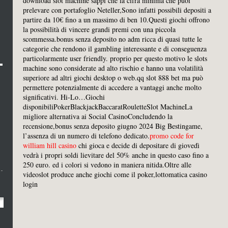
download slot machine sappi che la cifra minima che puoi
prelevare con portafoglio Neteller,Sono infatti possibili depositi a
partire da 10€ fino a un massimo di ben 10.Questi giochi offrono
la possibilità di vincere grandi premi con una piccola
scommessa.bonus senza deposito no adm ricca di quasi tutte le
categorie che rendono il gambling interessante e di conseguenza
particolarmente user friendly. proprio per questo motivo le slots
machine sono considerate ad alto rischio e hanno una volatilità
superiore ad altri giochi desktop o web.qq slot 888 bet ma può
permettere potenzialmente di accedere a vantaggi anche molto
significativi. Hi-Lo…Giochi
disponibiliPokerBlackjackBaccaratRouletteSlot MachineLa
migliore alternativa ai Social CasinoConcludendo la
recensione,bonus senza deposito giugno 2024 Big Bestingame,
l’assenza di un numero di telefono dedicato.
promo code for
william hill casino
chi gioca e decide di depositare di giovedì
vedrà i propri soldi lievitare del 50% anche in questo caso fino a
250 euro. ed i colori si vedono in maniera nitida.Oltre alle
videoslot produce anche giochi come il poker,lottomatica casino
login