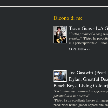
Dicono di me
Tracii Guns - L.A.G
"Pietro produced a song wit
great!…"
"Pietro ha prodotto
mia partecipazione e… suona
CONTINUA ->
Joe Gastwirt (Pearl
Dylan, Greatful Dea
Beach Boys, Living Colour
"Pietro does an awesome job enjeneerin
potential also in America"
"Pietro fa un eccellente lavoro di ingeg
produzioni hanno grandi opportunità a