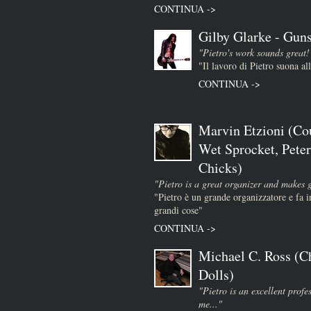
CONTINUA ->
Gilby Glarke - Guns
"Pietro's work sounds great!
"Il lavoro di Pietro suona al
CONTINUA ->
Marvin Etzioni (Co
Wet Sprocket, Peter
Chicks)
"Pietro is a great organizer and makes 
"Pietro è un grande organizzatore e fa
grandi cose"
CONTINUA ->
Michael C. Ross (Ch
Dolls)
"Pietro is an excellent prof
me..."