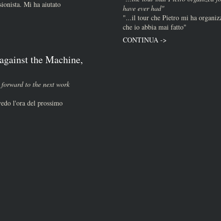
sionista. Mi ha aiutato
have ever had"
"...il tour che Pietro mi ha organizz
che io abbia mai fatto"
CONTINUA ->
against the Machine,
 forward to the next work
edo l'ora del prossimo