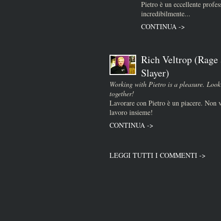
Pietro è un eccellente profes
incredibilmente...
CONTINUA ->
Rich Veltrop (Rage 
Slayer)
Working with Pietro is a pleasure. Look
together!
Lavorare con Pietro è un piacere. Non v
lavoro insieme!
CONTINUA ->
LEGGI TUTTI I COMMENTI ->