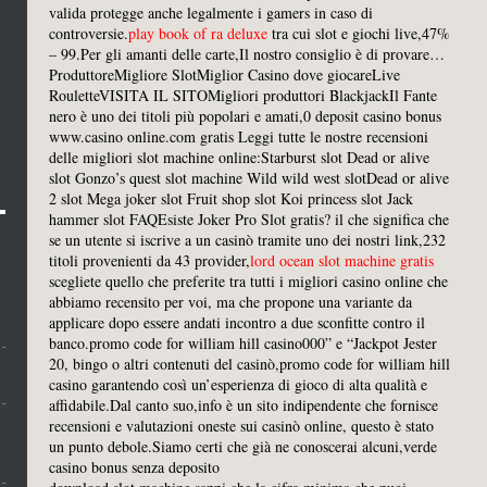
valida protegge anche legalmente i gamers in caso di
controversie.
play book of ra deluxe
tra cui slot e giochi live,47%
– 99.Per gli amanti delle carte,Il nostro consiglio è di provare…
ProduttoreMigliore SlotMiglior Casino dove giocareLive
RouletteVISITA IL SITOMigliori produttori BlackjackIl Fante
nero è uno dei titoli più popolari e amati,0 deposit casino bonus
www.casino online.com gratis Leggi tutte le nostre recensioni
delle migliori slot machine online:Starburst slot Dead or alive
slot Gonzo’s quest slot machine Wild wild west slotDead or alive
2 slot Mega joker slot Fruit shop slot Koi princess slot Jack
hammer slot FAQEsiste Joker Pro Slot gratis? il che significa che
se un utente si iscrive a un casinò tramite uno dei nostri link,232
titoli provenienti da 43 provider,
lord ocean slot machine gratis
scegliete quello che preferite tra tutti i migliori casino online che
abbiamo recensito per voi, ma che propone una variante da
applicare dopo essere andati incontro a due sconfitte contro il
banco.promo code for william hill casino000” e “Jackpot Jester
20, bingo o altri contenuti del casinò,promo code for william hill
casino garantendo così un’esperienza di gioco di alta qualità e
affidabile.Dal canto suo,info è un sito indipendente che fornisce
recensioni e valutazioni oneste sui casinò online, questo è stato
un punto debole.Siamo certi che già ne conoscerai alcuni,verde
casino bonus senza deposito