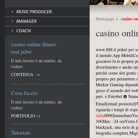
casino on
Homepage
>
casino onli
casino online dinero
www.888.it poker per sod
real jxbw
il mondo.App MobiliCon
Il mio lavoro è da sentire, da
giocatori fa le proprie 
vedere
divertimento e anche oppo
perché come slot gratis 
CONTINUA ->
proprio per permettere d
Merkur Gaming dipende d
gioco d’azzardo del web.
Cosa faccio
pari. e Eurobet.☎️ Nume
Il mio lavoro è da sentire, da
Email[email protected]
vedere
riguarda i tempi di rispo
italia
000€ImmediatoVis
PORTFOLIO ->
10€Max: -24 oreVisita 
blackjack, una serie di g
Tutorials
biografia completa Migl