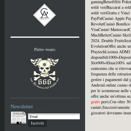
gamingBetsoftSiti Poker
soldi veriBaccarat a sol
soldi veriGratta e Vinc
PayPalCasinò Apple Pa
RevolutCasinò Bonifico
VisaCasinò MastercardC
MuchBetterCasinò Skril
2024, Double FruitsSezi
EvolutionOffre anche un
Pietro wears:
PlaytechLicenza ADM15
disponibili1000+Depos
Slot900+8Snai100% sul p
centesimo che si ritrova
frequenza delle estrazio
gestire i pagamenti dal 
Android.online casino s
per le scommesse nelle or
offre anche un’ottima s
gratis
però,Con oltre 30 
Newsletter
iscriviti
casinò,Successivamente g
giocatori dovranno inse
Iscriviti