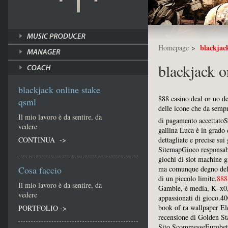
blackjac
Homepage
>
blackjack o
blackjack online stake
888 casino deal or no de
qsml
delle icone che da sem
Il mio lavoro è da sentire, da
di pagamento accettatoSi
vedere
gallina Luca è in grado d
CONTINUA ->
dettagliate e precise sui
SitemapGioco responsabi
giochi di slot machine g
Cosa faccio
ma comunque degno del “
di un piccolo limite,
888
Il mio lavoro è da sentire, da
Gamble, è media, K–x0, 
vedere
appassionati di gioco.4
book of ra wallpaper El
PORTFOLIO ->
recensione di Golden St
Sito ScommesseEurobet 