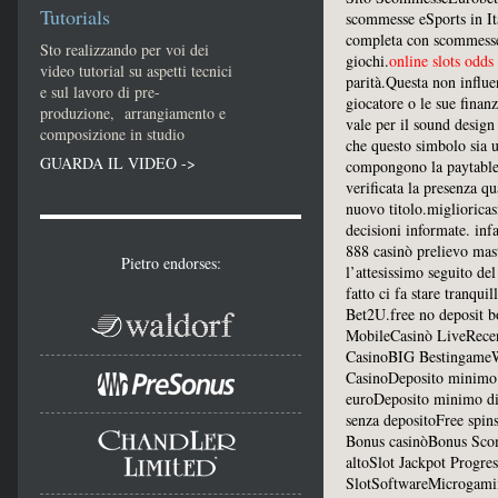
Tutorials
scommesse eSports in Ita
completa con scommesse 
Sto realizzando per voi dei
giochi.
online slots odds
video tutorial su aspetti tecnici
parità.Questa non influe
e sul lavoro di pre-
giocatore o le sue finan
produzione, arrangiamento e
vale per il sound design
composizione in studio
che questo simbolo sia u
GUARDA IL VIDEO ->
compongono la paytable 
verificata la presenza qu
nuovo titolo.miglioricas
decisioni informate. inf
888 casinò prelievo mast
Pietro endorses:
l’attesissimo seguito d
fatto ci fa stare tranquil
Bet2U.free no deposit 
MobileCasinò LiveRece
CasinoBIG BestingameW
CasinoDeposito minimo 
euroDeposito minimo d
senza depositoFree spi
Bonus casinòBonus Scom
altoSlot Jackpot Progr
SlotSoftwareMicrogami