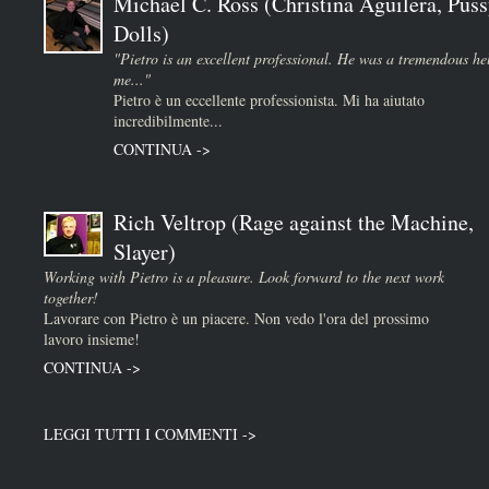
Michael C. Ross (Christina Aguilera, Puss
Dolls)
"Pietro is an excellent professional. He was a tremendous he
me..."
Pietro è un eccellente professionista. Mi ha aiutato
incredibilmente...
CONTINUA ->
Rich Veltrop (Rage against the Machine,
Slayer)
Working with Pietro is a pleasure. Look forward to the next work
together!
Lavorare con Pietro è un piacere. Non vedo l'ora del prossimo
lavoro insieme!
CONTINUA ->
LEGGI TUTTI I COMMENTI ->