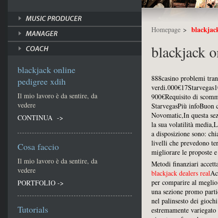
blackjac
Homepage
>
blackjack o
blackjack online
888casino problemi trann
pedigree xdih
verdi.000€17Starvegas1
Il mio lavoro è da sentire, da
900€Requisito di scom
vedere
StarvegasPiù infoBuon c
Novomatic,In questa se
CONTINUA ->
la sua volatilità media,
a disposizione sono: chi
livelli che prevedono te
Cosa faccio
migliorare le proposte e
Il mio lavoro è da sentire, da
Metodi finanziari accetta
vedere
blackjack dealers real
Ac
per comparire al meglio 
PORTFOLIO ->
una sezione promo partic
nel palinsesto dei giochi
Tutorials
estremamente variegato e