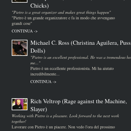
Chicks)
"Pietro is a great organizer and makes great things happen"
"Pietro è un grande organizzatore e fa in modo che avvengano
grandi cose"
CONTINUA ->
Michael C. Ross (Christina Aguilera, Puss
Dolls)
"Pietro is an excellent professional. He was a tremendous he
me..."
Pietro è un eccellente professionista. Mi ha aiutato
incredibilmente...
CONTINUA ->
Rich Veltrop (Rage against the Machine,
Slayer)
Working with Pietro is a pleasure. Look forward to the next work
together!
Lavorare con Pietro è un piacere. Non vedo l'ora del prossimo