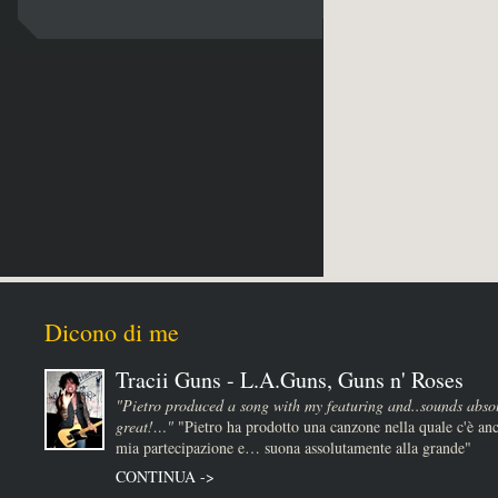
Dicono di me
Tracii Guns - L.A.Guns, Guns n' Roses
"Pietro produced a song with my featuring and..sounds absol
great!…"
"Pietro ha prodotto una canzone nella quale c'è anc
mia partecipazione e… suona assolutamente alla grande"
CONTINUA ->