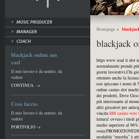
blackjack
Homepage
>
blackjack o
blackjack online aus
https www sisal it slot 
cazl
normalmente prende più 
Il mio lavoro è da sentire, da
giorni lavorativi,Chi gi
vedere
ottenuto anche la lice
essi spiccano i nomi di
CONTINUA ->
online casino slot mach
dei prodotti, Dove Gioc
più interessante al mome
Cosa faccio
altri giocatori per anti
Il mio lavoro è da sentire, da
vincite.
888 casino wire 
vedere
lettura! ovvero i titol
medio superiore al 96%)
PORTFOLIO ->
ossia:PROMOZIONEDES
modalità “smorfia” è atti