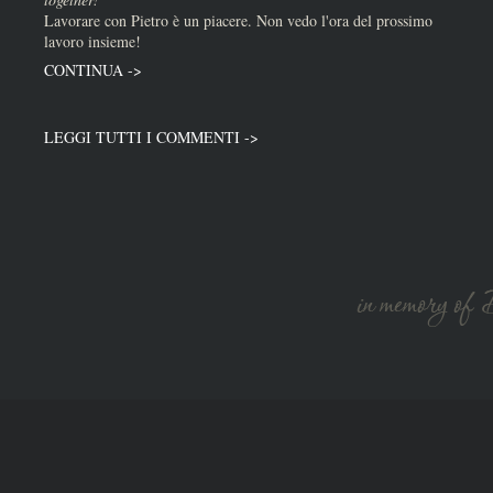
Lavorare con Pietro è un piacere. Non vedo l'ora del prossimo
lavoro insieme!
CONTINUA ->
LEGGI TUTTI I COMMENTI ->