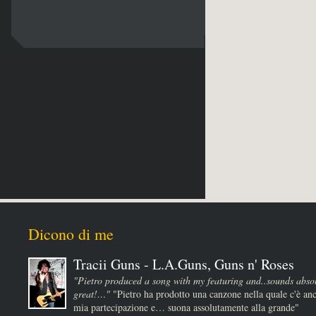
Dicono di me
Tracii Guns - L.A.Guns, Guns n' Roses
"Pietro produced a song with my featuring and..sounds absol
great!…"
"Pietro ha prodotto una canzone nella quale c'è anc
mia partecipazione e… suona assolutamente alla grande"