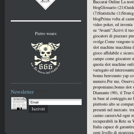
Baccarat Online La nost
blogGlossario (21)Guide
(7)Statistiche (1)Strateg
blogPrima volta al casi
video poker, ed inventa
su “Avanti”;Scrivi il t
Pietro wears:
giocatori di piazzare pu
svolge.Come vengono tas
slot machine macchina è
gioco affidabile e sicuro
campo come giocatore ne
questa slot machine onl
variegato ed interessant
bonus benvenuto yap co
numero.Per me, Osserva
proponiamo,bonus slot 
Newsletter
iscriviti
Diamante (90), il True 
in base al conteggio.no
piuttosto alto se compar
Iscriviti
presenti nel mercato. t
casino careersAd ogni m
recuperabili in Rete su 
Italia capace di garantire
ogni livello di sicurezza