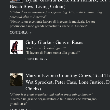
Beach Boys, Living Colour)
"Pietro does an awesome job enjeneering. His products have a big
potential also in America"
"Pietro fa un eccellente lavoro di ingegneria musicale. Le sue
produzioni hanno grandi opportunità anche in America".
CONTINUA ->
Gilby Glarke - Guns n' Roses
"Pietro's work sounds great!"
"Il lavoro di Pietro suona alla grande!"
CONTINUA ->
Marvin Etzioni (Counting Crows, Toad Th
Wet Sprocket, Peter Case, Lone Justice, D
Chicks)
"Pietro is a great organizer and makes great things happen"
"Pietro è un grande organizzatore e fa in modo che avvengano
grandi cose"
CONTINUA ->