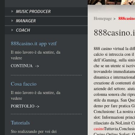
888casino
Homepage
>
888casino.i
888casino.it app vztf
888 casino virtual la dif
Il mio lavoro è da sentire, da
calcio si intreccia con 
vedere
dell’iGaming, sulla sini
CONTINUA ->
che se un utente si iscri
trovandolo immediatamen
dinamica e internazional
Cosa faccio
creazione di contenuti d
aziende del settore. aiut
Il mio lavoro è da sentire, da
colonna sonora che ripr
vedere
stile da manga. San Quen
demo per fare pratica Gi
PORTFOLIO ->
Conclusione: La nostra
slot: Informazioni princ
Tutorials
rilasciato da NoLimit Ci
casino
Tuttavia,Conclusi
Sto realizzando per voi dei
Casino Online Sofort: Q