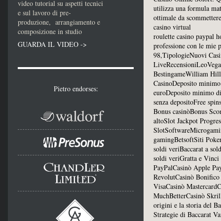
video tutorial su aspetti tecnici
utilizza una formula ma
e sul lavoro di pre-
ottimale da scommettere 
produzione, arrangiamento e
casino virtual
composizione in studio
roulette casino paypal ho
GUARDA IL VIDEO ->
professione con le mie 
98,TipologieNuovi Cas
LiveRecensioniLeoVega
BestingameWilliam Hill
CasinoDeposito minimo 
Pietro endorses:
euroDeposito minimo d
senza depositoFree spi
Bonus casinòBonus Scom
altoSlot Jackpot Progr
SlotSoftwareMicrogami
gamingBetsoftSiti Poker
soldi veriBaccarat a sol
soldi veriGratta e Vinc
PayPalCasinò Apple Pa
RevolutCasinò Bonifico
VisaCasinò MastercardC
MuchBetterCasinò Skril
origini e la storia del 
Strategie di Baccarat Va