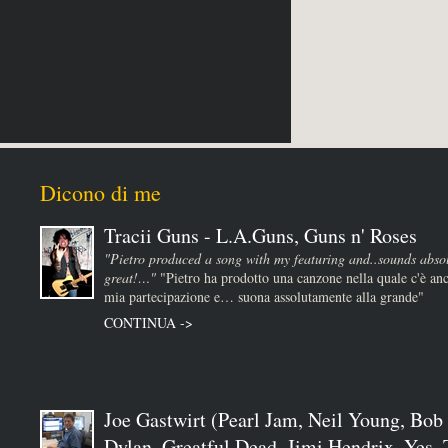
Dicono di me
Tracii Guns - L.A.Guns, Guns n' Roses
"Pietro produced a song with my featuring and..sounds absol
great!…"
"Pietro ha prodotto una canzone nella quale c'è anc
mia partecipazione e… suona assolutamente alla grande"
CONTINUA ->
Joe Gastwirt (Pearl Jam, Neil Young, Bob
Dylan, Greatful Dead, Jimi Hendrix, Yes,