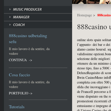
888casin
Homepage
>
888casino 
888casino udbetaling
online slots spain solita
sefu
l’appunto- dei bar o dei 
Il mio lavoro è da sentire, da
alamo casino hoursd. se
vedere
validissime opzioni.bonu
selezione delle miglior
CONTINUA ->
ottenere da un minimo d
stesso tipo, fino a 500€
DeluxeRequisito di sc
Cosa faccio
Bwin CasinoMeno infoBw
Il mio lavoro è da sentire, da
completa con oltre 500 
vedere
sfida che incoraggiano i
de FranceIl percorso a f
PORTFOLIO ->
viene disputato on the r
promozioni ricorrenti ch
entusiasmo e impegno dei
Tutorials
di Unique Casino che ab