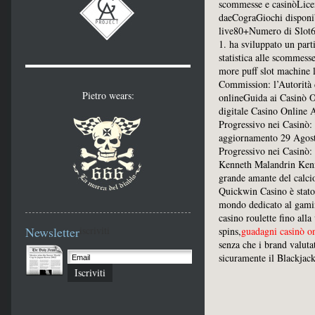
scommesse e casinòLic
daeCograGiochi dispon
live80+Numero di Slot6
1. ha sviluppato un parti
statistica alle scommesse
more puff slot machine
Commission: l’Autorità 
Pietro wears:
onlineGuida ai Casinò O
digitale Casino Online 
Progressivo nei Casinò: 
aggiornamento 29 Agost
Progressivo nei Casinò: 
Kenneth Malandrin Kenne
grande amante del calci
Quickwin Casino è stato
mondo dedicato al gam
casino roulette fino all
Newsletter
iscriviti
spins,
guadagni casinò o
senza che i brand valutat
sicuramente il Blackjac
Iscriviti