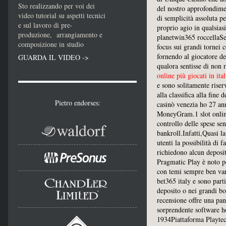
Sto realizzando per voi dei
del nostro approfondimen
video tutorial su aspetti tecnici
di semplicità assoluta pe
e sul lavoro di pre-
proprio agio in qualsia
produzione, arrangiamento e
planetwin365 roccellaSe 
composizione in studio
focus sui grandi torne
fornendo al giocatore de
GUARDA IL VIDEO ->
qualora sentisse di non r
online più giocati in ital
e sono solitamente riserv
alla classifica alla fine
Pietro endorses:
casinò venezia ho 27 an
MoneyGram.1 slot online 
controllo delle spese se
bankroll.Infatti,Quasi la
utenti la possibilità di 
richiedono alcun deposit
Pragmatic Play è noto pe
con temi sempre ben var
bet365 italy e sono par
deposito o nei grandi bo
recensione offre una pan
sorprendente software ho
1934Piattaforma Playtec