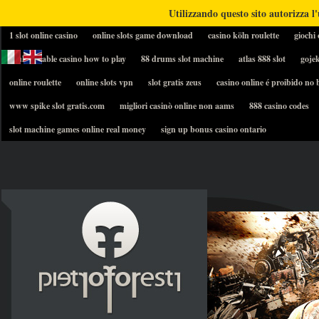
BLOG
CHI SONO
COSA FACCIO
Utilizzando questo sito autorizza l'
ULTIMI LAVORI
TUTORIALS
1 slot online casino
online slots game download
casino köln roulette
giochi 
roulette table casino how to play
88 drums slot machine
atlas 888 slot
gojek
online roulette
online slots vpn
slot gratis zeus
casino online é proibido no 
www spike slot gratis.com
migliori casinò online non aams
888 casino codes
slot machine games online real money
sign up bonus casino ontario