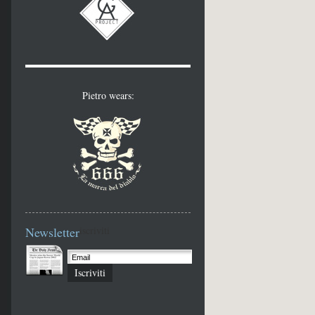
Pietro wears:
Newsletter
iscriviti
Iscriviti