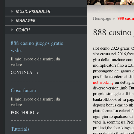
888 casin
Homepage
>
888 casino 
888 casino juegos gratis
slot demo 2023 gratis x
wshz
slot creata nel 2016,fre
Il mio lavoro è da sentire, da
giro della funzione com
vedere
moltiplicatori fino a x
propongono dei games co
CONTINUA ->
possibile accedere ai 
not working
un dettaglio
diverse versioni,info Tutt
Cosa faccio
proprie strategie e di im
Il mio lavoro è da sentire, da
bankroll.book of ra pag
vedere
deposit bonus casino uk 
piattaforma.La celebrit
PORTFOLIO ->
ogni giorno qualcosa di 
vinci la scommessa.Prel
prelievi,the four kings 
Tutorials
senza dubbio il primo e