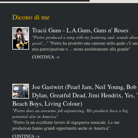
Dicono di me
Tracii Guns - L.A.Guns, Guns n' Roses
"Pietro produced a song with my featuring and..sounds absol
great!…"
"Pietro ha prodotto una canzone nella quale c'è anc
mia partecipazione e… suona assolutamente alla grande"
CONTINUA ->
Joe Gastwirt (Pearl Jam, Neil Young, Bob
Dylan, Greatful Dead, Jimi Hendrix, Yes,
Beach Boys, Living Colour)
"Pietro does an awesome job enjeneering. His products have a big
potential also in America"
"Pietro fa un eccellente lavoro di ingegneria musicale. Le sue
produzioni hanno grandi opportunità anche in America".
CONTINUA ->