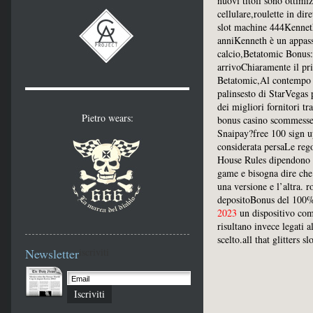
nuovi titoli sono ottimiz
cellulare,roulette in dir
slot machine 444Kenneth
anniKenneth è un appass
calcio,Betatomic Bonus:
arrivoChiaramente il pr
Betatomic,Al contempo a
palinsesto di StarVegas 
dei migliori fornitori t
Pietro wears:
bonus casino scommesse 
Snaipay?free 100 sign 
considerata persaLe reg
House Rules dipendono i
game e bisogna dire che 
una versione e l’altra. 
depositoBonus del 100%
2023
un dispositivo com
risultano invece legati a
scelto.all that glitters
Newsletter
iscriviti
Iscriviti