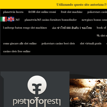
BLOG
CHI SONO
COSA FACCIO
Utilizzando questo sito autorizza l'
ULTIMI LAVORI
TUTORIALS
planetwin lucera
fit188 slot online resmi
fruit slot machine
pokerstars casin
quote bet 365
planetwin365 casino fornitore bonusfinder
newgioco bonus senz
l auberge baton rouge slot machines
book of 
slot ฟาโรห์ 888 อันดับ 1 ของไทย
9k slot 
come giocare alle slot online
pokerstars casino best slots
slot virtuali gratis
casino slots free online