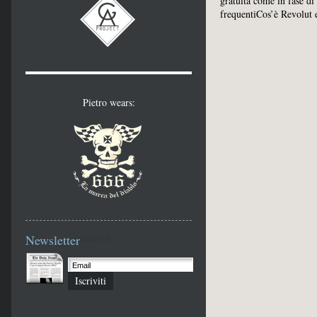
gratuita come in fase d
frequentiCos’è Revolut 
Pietro wears:
Newsletter
iscriviti
Iscriviti