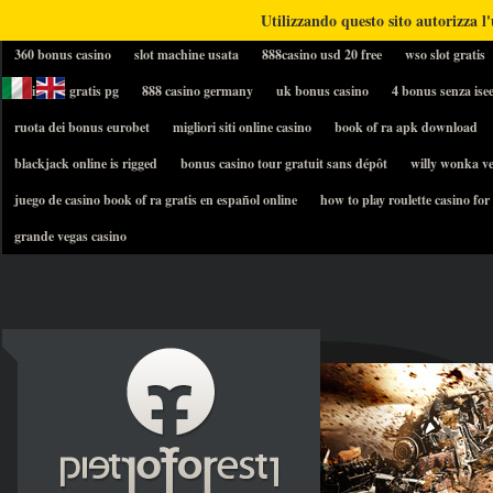
BLOG
CHI SONO
COSA FACCIO
Utilizzando questo sito autorizza l'
ULTIMI LAVORI
TUTORIALS
360 bonus casino
slot machine usata
888casino usd 20 free
wso slot gratis
main slot gratis pg
888 casino germany
uk bonus casino
4 bonus senza ise
ruota dei bonus eurobet
migliori siti online casino
book of ra apk download
blackjack online is rigged
bonus casino tour gratuit sans dépôt
willy wonka ve
juego de casino book of ra gratis en español online
how to play roulette casino for
grande vegas casino