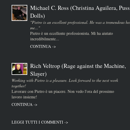
Michael C. Ross (Christina Aguilera, Puss
Dolls)
"Pietro is an excellent professional. He was a tremendous he
me..."
Pietro è un eccellente professionista. Mi ha aiutato
incredibilmente...
CONTINUA ->
Rich Veltrop (Rage against the Machine,
Slayer)
Working with Pietro is a pleasure. Look forward to the next work
together!
Lavorare con Pietro è un piacere. Non vedo l'ora del prossimo
lavoro insieme!
CONTINUA ->
LEGGI TUTTI I COMMENTI ->