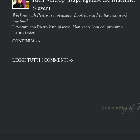
Slayer)
Working with Pietro is a pleasure. Look forward to the next work
together!
Lavorare con Pietro è un piacere. Non vedo l'ora del prossimo
lavoro insieme!
CONTINUA ->
LEGGI TUTTI I COMMENTI ->