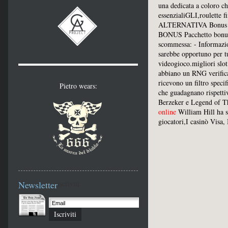
una dedicata a coloro che
essenzialiGLI,roulette
ALTERNATIVA Bonus Gi
BONUS Pacchetto bonus 
scommessa: - Informazio
sarebbe opportuno per tut
videogioco.migliori slot
abbiano un RNG verifica
ricevono un filtro specif
Pietro wears:
che guadagnano rispetti
Berzeker e Legend of 
online
William Hill ha sa
giocatori,I casinò Visa, 
Newsletter
iscriviti
Iscriviti