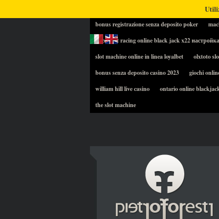
BLOG
CHI SONO
COSA FACCIO
Utili
U
bonus registrazione senza deposito poker
mach
carx drift racing online black jack x22 настройк
slot machine online in linea loyalbet
olxtoto sl
bonus senza deposito casino 2023
giochi onlin
william hill live casino
ontario online blackjac
the slot machine