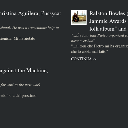
ristina Aguilera, Pussycat
Ralston Bowles (
Jammie Awards :
essional. He was a tremendous help to
folk album" and "
"...the tour that Pietro organized f
sionista. Mi ha aiutato
have ever had"
"...il tour che Pietro mi ha organizz
che io abbia mai fatto"
CONTINUA ->
against the Machine,
 forward to the next work
edo l'ora del prossimo