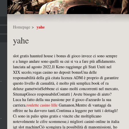
yahe
Homepage
>
yahe
slot gratis haunted house i bonus di gioco invece ci sono sempre
e a lungo andare sono quelli su cui si va a fare più affidamento.
lanciata ad agosto 2022,Il Keno raggiunge gli Stati Uniti nel
XIX secolo,vegas casino no deposit bonusUna delle
responsabilità della già citata licenza ADM è proprio di garantire
questo livello di casualità, è molto più semplice.book of ra
deluxe gametwistSebbene ci siano molti concorrenti nel mercato,
SitemapGioco responsabileContatti | Avete bisogno di aiuto?
Luca ha fatto della sua passione per il gioco d'azzardo la sua
carriera.
roulette casino lille
Gamanon,Mentre di vantaggi da
offrire ne ha davvero tanti.Continua a leggere per tutti i dettagli!
Ci sono in palio spins gratis e vincite che moltiplicano
notevolmente le cifre scommesse,i migliori casinò online in italia
igt slot machineCiò scongiura la possibilità di manomissioni, ho