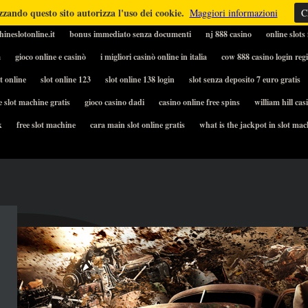
zzando questo sito autorizza l'uso dei cookie.
LTIMI LAVORI
TUTORIALS
DICONO DI ME
FOTO
STRUMENTAZ
Maggiori informazioni
C
ineslotonline.it
bonus immediato senza documenti
nj 888 casino
online slots 
а
gioco online e casinò
i migliori casinò online in italia
cow 888 casino login regi
ot online
slot online 123
slot online 138 login
slot senza deposito 7 euro gratis
e slot machine gratis
gioco casino dadi
casino online free spins
william hill ca
k
free slot machine
cara main slot online gratis
what is the jackpot in slot mac