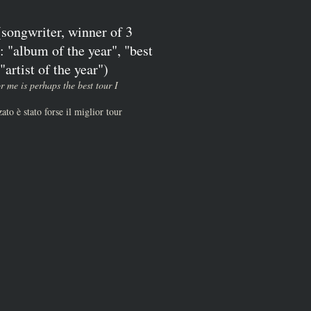
songwriter, winner of 3
 "album of the year", "best
artist of the year")
or me is perhaps the best tour I
ato è stato forse il miglior tour