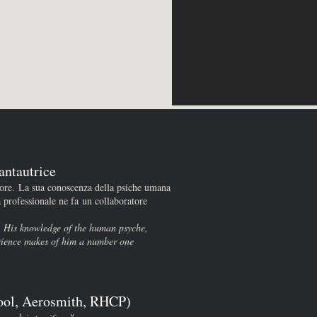
antautrice
tore. La sua conoscenza della psiche umana
a professionale ne fa un collaboratore
. His knowledge of the human psyche,
rience makes of him a number one
ool, Aerosmith, RHCP)