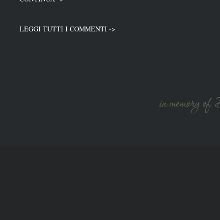
LEGGI TUTTI I COMMENTI ->